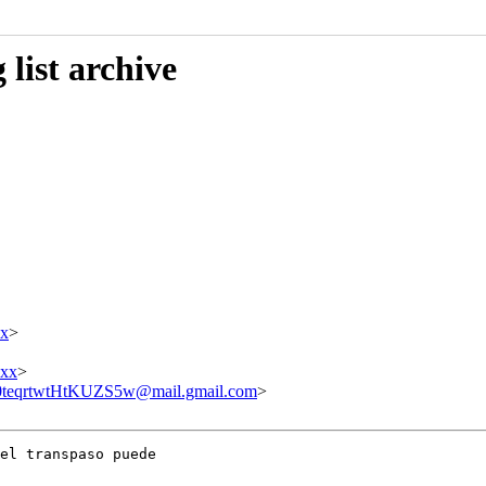
list archive
x
>
xxx
>
rtwtHtKUZS5w@mail.gmail.com
>
el transpaso puede
