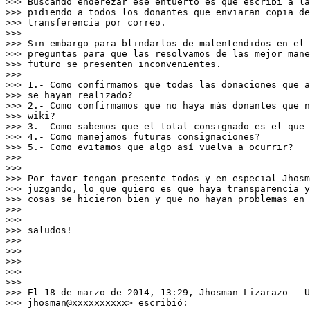
>>> Buscando enderezar ese entuerto es que escribí a la
>>> pidiendo a todos los donantes que enviaran copia de
>>> transferencia por correo.

>>>

>>> Sin embargo para blindarlos de malentendidos en el 
>>> preguntas para que las resolvamos de las mejor mane
>>> futuro se presenten inconvenientes.

>>>

>>> 1.- Como confirmamos que todas las donaciones que a
>>> se hayan realizado?

>>> 2.- Como confirmamos que no haya más donantes que n
>>> wiki?

>>> 3.- Como sabemos que el total consignado es el que 
>>> 4.- Como manejamos futuras consignaciones?

>>> 5.- Como evitamos que algo así vuelva a ocurrir?

>>>

>>>

>>> Por favor tengan presente todos y en especial Jhosm
>>> juzgando, lo que quiero es que haya transparencia y
>>> cosas se hicieron bien y que no hayan problemas en 
>>>

>>>

>>> saludos!

>>>

>>>

>>>

>>>

>>>

>>> El 18 de marzo de 2014, 13:29, Jhosman Lizarazo - U
>>> jhosman@xxxxxxxxxx> escribió:
