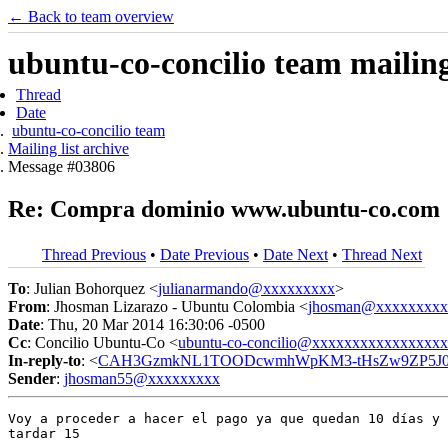
← Back to team overview
ubuntu-co-concilio team mailing 
Thread
Date
ubuntu-co-concilio team
Mailing list archive
Message #03806
Re: Compra dominio www.ubuntu-co.com
Thread Previous
•
Date Previous
•
Date Next
•
Thread Next
To
: Julian Bohorquez <
julianarmando@xxxxxxxxx
>
From
: Jhosman Lizarazo - Ubuntu Colombia <
jhosman@xxxxxxxxx
Date
: Thu, 20 Mar 2014 16:30:06 -0500
Cc
: Concilio Ubuntu-Co <
ubuntu-co-concilio@xxxxxxxxxxxxxxxx
In-reply-to
: <
CAH3GzmkNL1TOODcwmhWpKM3-tHsZw9ZP5J0teq
Sender
:
jhosman55@xxxxxxxxx
Voy a proceder a hacer el pago ya que quedan 10 días y 
tardar 15
