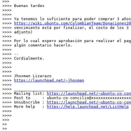
>>>

>>>> Buenas tardes

>>>>

>>>>

>>>> Ya tenemos lo suficiente para poder comprar 3 años
>>>> 
https://wiki.ubuntu.com/ColombianTeam/Donaciones20
>>>> vencimiento está por finalizar, el costo de los 3 
>>>> adjunto)

>>>>

>>>> Por lo cual espero aprobación para realizar el pag
>>>> algún comentario hacerlo.

>>>>

>>>> --

>>>> Cordialmente.

>>>>

>>>>

>>>>

>>>> Jhosman Lizarazo

>>>> 
https://launchpad.net/~jhosman
>>>>

>>>> _______________________________________________

>>>> Mailing list: 
https://launchpad.net/~ubuntu-co-con
>>>> Post to     : ubuntu-co-concilio@xxxxxxxxxxxxxxxxx
>>>> Unsubscribe : 
https://launchpad.net/~ubuntu-co-con
>>>> More help   : 
https://help.launchpad.net/ListHelp
>>>>

>>>>

>>>

>>

>>
