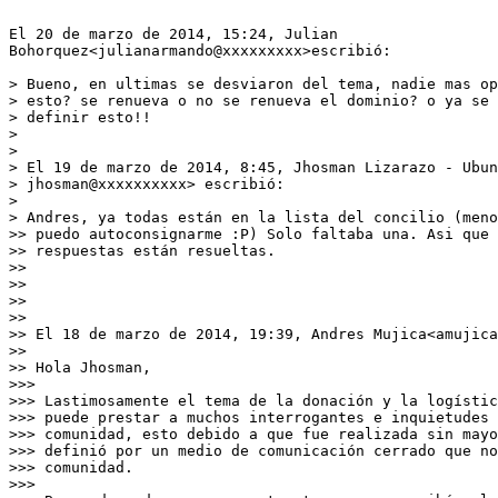
El 20 de marzo de 2014, 15:24, Julian

Bohorquez<julianarmando@xxxxxxxxx>escribió:

> Bueno, en ultimas se desviaron del tema, nadie mas op
> esto? se renueva o no se renueva el dominio? o ya se 
> definir esto!!

>

>

> El 19 de marzo de 2014, 8:45, Jhosman Lizarazo - Ubun
> jhosman@xxxxxxxxxx> escribió:

>

> Andres, ya todas están en la lista del concilio (meno
>> puedo autoconsignarme :P) Solo faltaba una. Asi que 
>> respuestas están resueltas.

>>

>>

>>

>>

>> El 18 de marzo de 2014, 19:39, Andres Mujica<amujica
>>

>> Hola Jhosman,

>>>

>>> Lastimosamente el tema de la donación y la logístic
>>> puede prestar a muchos interrogantes e inquietudes 
>>> comunidad, esto debido a que fue realizada sin mayo
>>> definió por un medio de comunicación cerrado que no
>>> comunidad.

>>>
