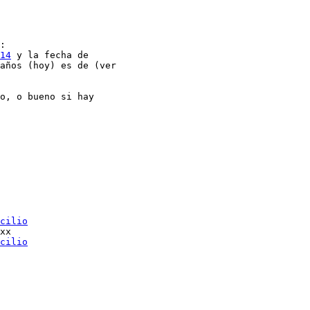
:

14
 y la fecha de

años (hoy) es de (ver

o, o bueno si hay

cilio
xx

cilio