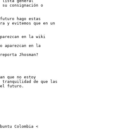
 lista general

 su consignación o

futuro hago estas

ra y evitemos que en un

parezcan en la wiki

o aparezcan en la

reporta Jhosman?

an que no estoy

 tranquilidad de que las

el futuro.

buntu Colombia <
