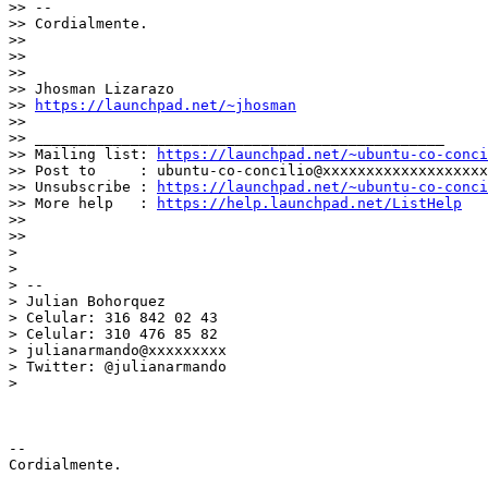
>> --

>> Cordialmente.

>>

>>

>>

>> Jhosman Lizarazo

>> 
https://launchpad.net/~jhosman
>>

>> _______________________________________________

>> Mailing list: 
https://launchpad.net/~ubuntu-co-conci
>> Post to     : ubuntu-co-concilio@xxxxxxxxxxxxxxxxxxx

>> Unsubscribe : 
https://launchpad.net/~ubuntu-co-conci
>> More help   : 
https://help.launchpad.net/ListHelp
>>

>>

>

>

> --

> Julian Bohorquez

> Celular: 316 842 02 43

> Celular: 310 476 85 82

> julianarmando@xxxxxxxxx

> Twitter: @julianarmando

>

-- 

Cordialmente.
