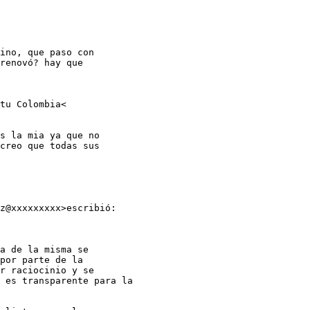
ino, que paso con

renovó? hay que

tu Colombia<

s la mia ya que no

creo que todas sus

z@xxxxxxxxx>escribió:

a de la misma se

por parte de la

r raciocinio y se

 es transparente para la
