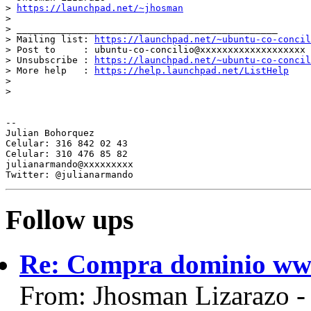
> 
https://launchpad.net/~jhosman
>

> _______________________________________________

> Mailing list: 
https://launchpad.net/~ubuntu-co-concil
> Post to     : ubuntu-co-concilio@xxxxxxxxxxxxxxxxxxx

> Unsubscribe : 
https://launchpad.net/~ubuntu-co-concil
> More help   : 
https://help.launchpad.net/ListHelp
>

>

-- 

Julian Bohorquez

Celular: 316 842 02 43

Celular: 310 476 85 82

julianarmando@xxxxxxxxx

Follow ups
Re: Compra dominio ww
From: Jhosman Lizarazo 