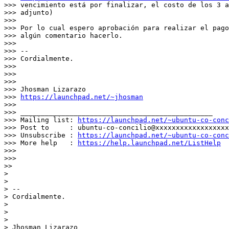
>>> vencimiento está por finalizar, el costo de los 3 a
>>> adjunto)

>>>

>>> Por lo cual espero aprobación para realizar el pago
>>> algún comentario hacerlo.

>>>

>>> --

>>> Cordialmente.

>>>

>>>

>>>

>>> Jhosman Lizarazo

>>> 
https://launchpad.net/~jhosman
>>>

>>> _______________________________________________

>>> Mailing list: 
https://launchpad.net/~ubuntu-co-conc
>>> Post to     : ubuntu-co-concilio@xxxxxxxxxxxxxxxxxx
>>> Unsubscribe : 
https://launchpad.net/~ubuntu-co-conc
>>> More help   : 
https://help.launchpad.net/ListHelp
>>>

>>>

>>

>

>

> --

> Cordialmente.

>

>

>

> Jhosman Lizarazo
