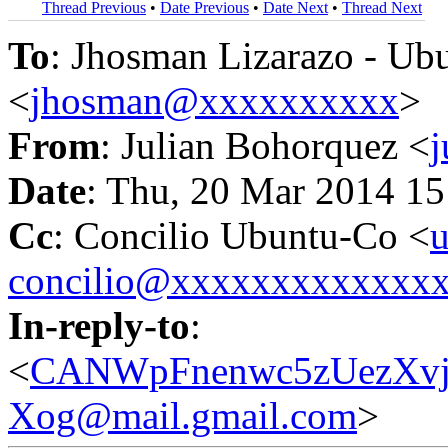
Thread Previous
•
Date Previous
•
Date Next
•
Thread Next
To
: Jhosman Lizarazo - Ub
<
jhosman@xxxxxxxxxx
>
From
: Julian Bohorquez <
Date
: Thu, 20 Mar 2014 15
Cc
: Concilio Ubuntu-Co <
u
concilio@xxxxxxxxxxxxx
In-reply-to
:
<
CANWpFnenwc5zUezXvj
Xog@mail.gmail.com
>