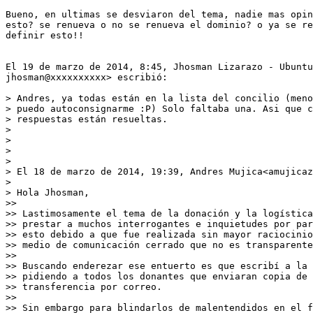
Bueno, en ultimas se desviaron del tema, nadie mas opin
esto? se renueva o no se renueva el dominio? o ya se re
definir esto!!

El 19 de marzo de 2014, 8:45, Jhosman Lizarazo - Ubuntu
jhosman@xxxxxxxxxx> escribió:

> Andres, ya todas están en la lista del concilio (meno
> puedo autoconsignarme :P) Solo faltaba una. Asi que c
> respuestas están resueltas.

>

>

>

>

> El 18 de marzo de 2014, 19:39, Andres Mujica<amujicaz
>

> Hola Jhosman,

>>

>> Lastimosamente el tema de la donación y la logística
>> prestar a muchos interrogantes e inquietudes por par
>> esto debido a que fue realizada sin mayor raciocinio
>> medio de comunicación cerrado que no es transparente
>>

>> Buscando enderezar ese entuerto es que escribí a la 
>> pidiendo a todos los donantes que enviaran copia de 
>> transferencia por correo.

>>

>> Sin embargo para blindarlos de malentendidos en el f