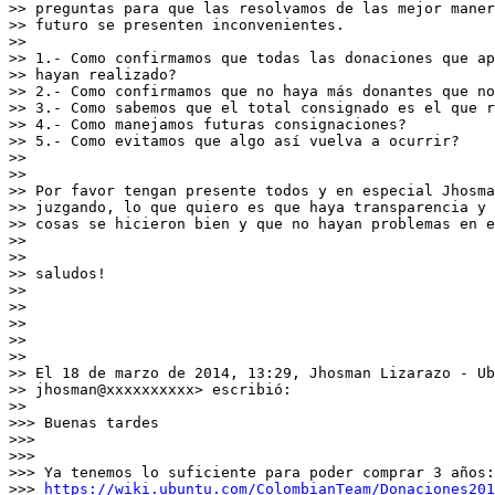
>> preguntas para que las resolvamos de las mejor maner
>> futuro se presenten inconvenientes.

>>

>> 1.- Como confirmamos que todas las donaciones que ap
>> hayan realizado?

>> 2.- Como confirmamos que no haya más donantes que no
>> 3.- Como sabemos que el total consignado es el que r
>> 4.- Como manejamos futuras consignaciones?

>> 5.- Como evitamos que algo así vuelva a ocurrir?

>>

>>

>> Por favor tengan presente todos y en especial Jhosma
>> juzgando, lo que quiero es que haya transparencia y 
>> cosas se hicieron bien y que no hayan problemas en e
>>

>>

>> saludos!

>>

>>

>>

>>

>>

>> El 18 de marzo de 2014, 13:29, Jhosman Lizarazo - Ub
>> jhosman@xxxxxxxxxx> escribió:

>>

>>> Buenas tardes

>>>

>>>

>>> Ya tenemos lo suficiente para poder comprar 3 años:

>>> 
https://wiki.ubuntu.com/ColombianTeam/Donaciones201