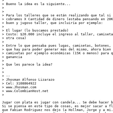
>

> Bueno la idea es la siguiente...

>

>

> Para los talleres que se están realizando que tal si 
> cobramos X Cantidad de dinero (estaba pensando en 20K
> buen y jugoso taller, que incluiría por ejemplo:

>

> El lugar (lo buscamos prestado)

> Costo: $20.000 incluye el ingreso al taller, camiseta
> otra cosa)

>

> Entre lo que pensaba pues lugas, camisetas, botones, 
> que hay para poder generar más del mismo, ahora bien 
> camisetas por ejemplo económicas (15K o menos) para q
> ganancia

>

> Que les parece la idea?

>

>

> --

> Jhosman Alfonso Lizarazo

> Cel: 3108864922

> www.Jhosman.com

> www.ColombianHost.net

>

Jugar con plata es jugar con candela... Se debe hacer b
Si se piensa en este tipo de cosas, es mejor sacar a fl
que Fabian Rodriguez nos dejo (a Hollman, Jorge y a mi.