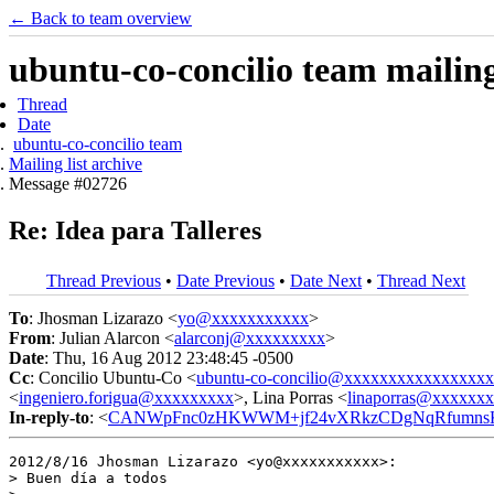
← Back to team overview
ubuntu-co-concilio team mailing 
Thread
Date
ubuntu-co-concilio team
Mailing list archive
Message #02726
Re: Idea para Talleres
Thread Previous
•
Date Previous
•
Date Next
•
Thread Next
To
: Jhosman Lizarazo <
yo@xxxxxxxxxxx
>
From
: Julian Alarcon <
alarconj@xxxxxxxxx
>
Date
: Thu, 16 Aug 2012 23:48:45 -0500
Cc
: Concilio Ubuntu-Co <
ubuntu-co-concilio@xxxxxxxxxxxxxxxx
<
ingeniero.forigua@xxxxxxxxx
>, Lina Porras <
linaporras@xxxxxx
In-reply-to
: <
CANWpFnc0zHKWWM+jf24vXRkzCDgNqRfumnsKa
2012/8/16 Jhosman Lizarazo <yo@xxxxxxxxxxx>:

> Buen día a todos
