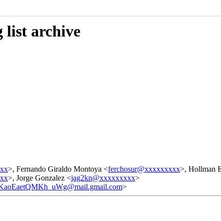
list archive
xxx
>, Fernando Giraldo Montoya <
ferchosur@xxxxxxxxx
>, Hollman 
xxx
>, Jorge Gonzalez <
jag2kn@xxxxxxxxx
>
oEaetQMKh_uWg@mail.gmail.com
>