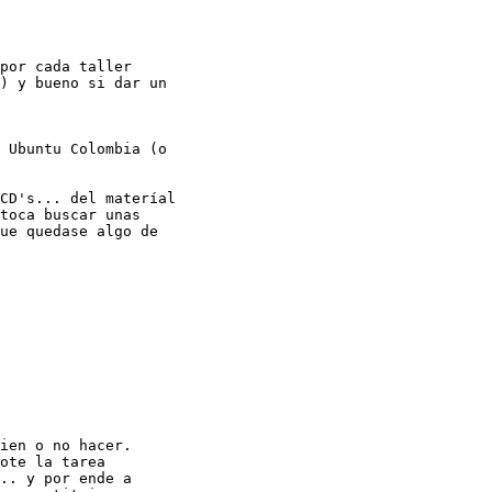
por cada taller

) y bueno si dar un

 Ubuntu Colombia (o

CD's... del materíal

toca buscar unas

ue quedase algo de

ien o no hacer.

ote la tarea

.. y por ende a
