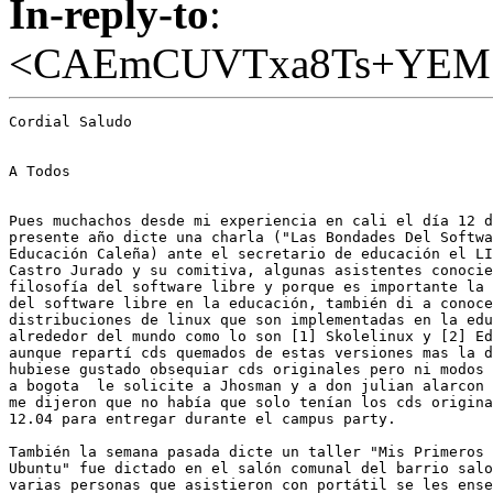
In-reply-to
:
<CAEmCUVTxa8Ts+YEM1
Cordial Saludo

A Todos

Pues muchachos desde mi experiencia en cali el día 12 d
presente año dicte una charla ("Las Bondades Del Softwa
Educación Caleña) ante el secretario de educación el LI
Castro Jurado y su comitiva, algunas asistentes conocie
filosofía del software libre y porque es importante la 
del software libre en la educación, también di a conoce
distribuciones de linux que son implementadas en la edu
alrededor del mundo como lo son [1] Skolelinux y [2] Ed
aunque repartí cds quemados de estas versiones mas la d
hubiese gustado obsequiar cds originales pero ni modos 
a bogota  le solicite a Jhosman y a don julian alarcon 
me dijeron que no había que solo tenían los cds origina
12.04 para entregar durante el campus party.

También la semana pasada dicte un taller "Mis Primeros 
Ubuntu" fue dictado en el salón comunal del barrio salo
varias personas que asistieron con portátil se les ense