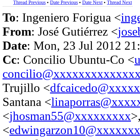
Thread Previous
•
Date Previous
•
Date Next
•
Thread Next
To
: Ingeniero Forigua <
ing
From
: José Gutiérrez <
jos
Date
: Mon, 23 Jul 2012 21
Cc
: Concilio Ubuntu-Co <
u
concilio@xxxxxxxxxxxxx
Trujillo <
dfcaicedo@xxxx
Santana <
linaporras@xxxx
<
jhosman55@xxxxxxxxx
>
<
edwingarzon10@xxxxxx