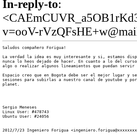
In-reply-to
:
<CAEmCUVR_a5OB1rKd
v=ooV-rVzQFsHE+w@mail
Saludos compañero Forigua!

La verdad la idea es muy interesante y si, estamos disp
nunca lo heos dejado de hacer. En cuanto a lo del curso
algo o realizar algunos lineamientos que puedan servir 
Espacio creo que en Bogota debe ser el mejor lugar y se
sesiones para subirlas a nuestro canal de youtube y por
planet.

Sergio Meneses

Linux User: #478743

Ubuntu User: #24056

2012/7/23 Ingeniero Forigua <ingeniero.forigua@xxxxxxxx