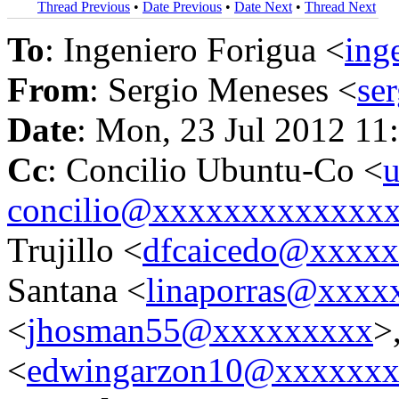
Thread Previous
•
Date Previous
•
Date Next
•
Thread Next
To
: Ingeniero Forigua <
ing
From
: Sergio Meneses <
se
Date
: Mon, 23 Jul 2012 11
Cc
: Concilio Ubuntu-Co <
u
concilio@xxxxxxxxxxxxx
Trujillo <
dfcaicedo@xxxx
Santana <
linaporras@xxxx
<
jhosman55@xxxxxxxxx
>
<
edwingarzon10@xxxxxx