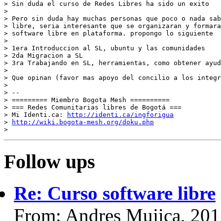
> Sin duda el curso de Redes Libres ha sido un exito

>

> Pero sin duda hay muchas personas que poco o nada sab
> libre, seria interesante que se organizaran y formara
> software libre en plataforma. propongo lo siguiente

>

> 1era Introduccion al SL, ubuntu y las comunidades

> 2da Migracion a SL

> 3ra Trabajando en SL, herramientas, como obtener ayud
>

> Que opinan (favor mas apoyo del concilio a los integr
>

> --

> ========= Miembro Bogota Mesh ==========

> === Redes Comunitarias libres de Bogotá ===

> Mi Identi.ca: 
http://identi.ca/ingforigua
> 
http://wiki.bogota-mesh.org/doku.php
Follow ups
Re: Curso software libre
From: Andres Mujica, 20