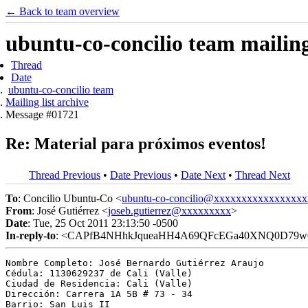
← Back to team overview
ubuntu-co-concilio team mailing 
Thread
Date
ubuntu-co-concilio team
Mailing list archive
Message #01721
Re: Material para próximos eventos!
Thread Previous
•
Date Previous
•
Date Next
•
Thread Next
To
: Concilio Ubuntu-Co <
ubuntu-co-concilio@xxxxxxxxxxxxxxxxx
From
: José Gutiérrez <
joseb.gutierrez@xxxxxxxxx
>
Date
: Tue, 25 Oct 2011 23:13:50 -0500
In-reply-to
: <CAPfB4NHhkJqueaHH4A69QFcEGa40XNQ0D79wG
Nombre Completo: José Bernardo Gutiérrez Araujo

Cédula: 1130629237 de Cali (Valle)

Ciudad de Residencia: Cali (Valle)

Dirección: Carrera 1A 5B # 73 - 34

Barrio: San Luis II
