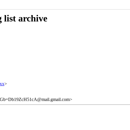
list archive
xx
>
b=Db19ZcH51cA@mail.gmail.com>