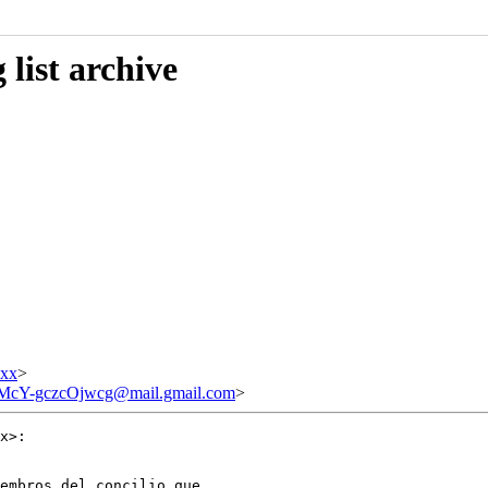
list archive
xxx
>
Y-gczcOjwcg@mail.gmail.com
>
x>:

embros del concilio que
