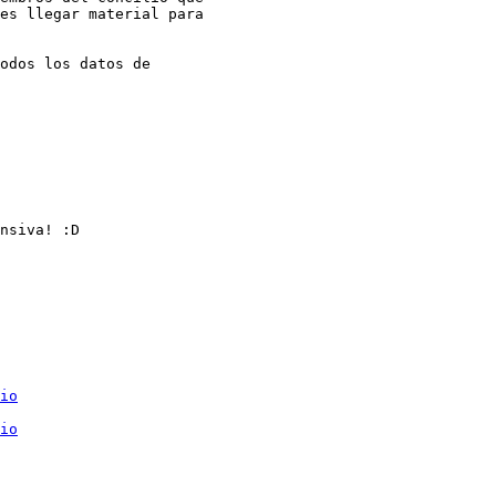
es llegar material para

odos los datos de

nsiva! :D

io
io