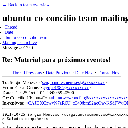
← Back to team overview
ubuntu-co-concilio team mailing 
Thread
Date
ubuntu-co-concilio team
Mailing list archive
Message #01720
Re: Material para próximos eventos!
Thread Previous
•
Date Previous
•
Date Next
•
Thread Next
To
: Sergio Meneses <
sergioandresmeneses@xxxxxxxxx
>
From
: Cesar Gomez <
cgope1985@xxxxxxxxx
>
Date
: Tue, 25 Oct 2011 23:00:59 -0500
Cc
: Concilio Ubuntu-Co <
ubuntu-co-concilio@xxxxxxxxxxxxxxxx
In-reply-to
: <
CAJDXCzwvN7zR6U_o349jbmS2ncQw-KSdFVyiQMc
2011/10/25 Sergio Meneses <sergioandresmeneses@xxxxxxxx
> Saludos compañeros

>

> La idea de este correo es recoger los datos de los mi