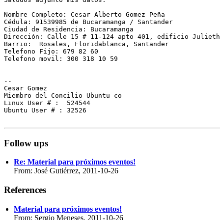
Nombre Completo: Cesar Alberto Gomez Peña

Cédula: 91539985 de Bucaramanga / Santander

Ciudad de Residencia: Bucaramanga

Dirección: Calle 15 # 11-124 apto 401, edificio Julieth
Barrio:  Rosales, Floridablanca, Santander

Telefono Fijo: 679 82 60

Telefono movil: 300 318 10 59

-- 

Cesar Gomez

Miembro del Concilio Ubuntu-co

Linux User # :  524544

Ubuntu User # : 32526

Follow ups
Re: Material para próximos eventos!
From: José Gutiérrez, 2011-10-26
References
Material para próximos eventos!
From: Sergio Meneses, 2011-10-26