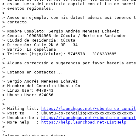
> estan fuera del distrito capital con el fin de hacerl
> eventos regionales.

>

> Anexo un ejemplo, con mis datos! ademas así tenemos t
> contacto.

>

> Nombre Completo: Sergio Andrés Meneses Echavéz

> Cédula: 1090394968 de Cúcuta / Norte de Santander

> Ciudad de Residencia: Cúcuta

> Dirección: Calle 2N # 3E - 34

> Barrio: La capellana

> Telefono (fijo/Celular): 5745578 - 3186283685

>

> Alguna corrección o sugerencia por favor hacerla exte
>

> Estamos en contacto!...

>

> Sergio Andrés Meneses Echavéz

> Miembro del Concilio Ubuntu-Co

> Linux User: #478743

> Ubuntu User: #24056

>

> _______________________________________________

> Mailing list: 
https://launchpad.net/~ubuntu-co-concil
> Post to     : ubuntu-co-concilio@xxxxxxxxxxxxxxxxxxx

> Unsubscribe : 
https://launchpad.net/~ubuntu-co-concil
> More help   : 
https://help.launchpad.net/ListHelp
>

>

Saludos adjunto mis datos:
