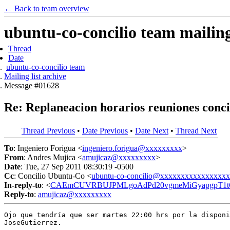
← Back to team overview
ubuntu-co-concilio team mailing 
Thread
Date
ubuntu-co-concilio team
Mailing list archive
Message #01628
Re: Replaneacion horarios reuniones conci
Thread Previous
•
Date Previous
•
Date Next
•
Thread Next
To
: Ingeniero Forigua <
ingeniero.forigua@xxxxxxxxx
>
From
: Andres Mujica <
amujicaz@xxxxxxxxx
>
Date
: Tue, 27 Sep 2011 08:30:19 -0500
Cc
: Concilio Ubuntu-Co <
ubuntu-co-concilio@xxxxxxxxxxxxxxxx
In-reply-to
: <
CAEmCUVRBUJPMLgoAdPd20vgmeMiGyapgpT1tGq
Reply-to
:
amujicaz@xxxxxxxxx
Ojo que tendría que ser martes 22:00 hrs por la disponi
JoseGutierrez.
