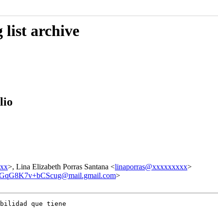
list archive
lio
xxx
>, Lina Elizabeth Porras Santana <
linaporras@xxxxxxxxx
>
G8K7v+bCScug@mail.gmail.com
>
bilidad que tiene
