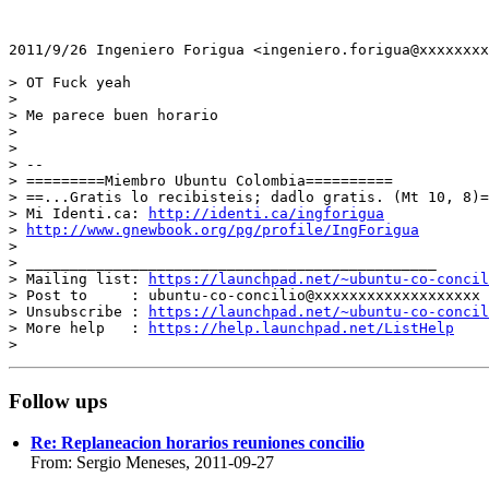
2011/9/26 Ingeniero Forigua <ingeniero.forigua@xxxxxxxx
> OT Fuck yeah

>

> Me parece buen horario

>

>

> --

> =========Miembro Ubuntu Colombia==========

> ==...Gratis lo recibisteis; dadlo gratis. (Mt 10, 8)=
> Mi Identi.ca: 
http://identi.ca/ingforigua
> 
http://www.gnewbook.org/pg/profile/IngForigua
>

> _______________________________________________

> Mailing list: 
https://launchpad.net/~ubuntu-co-concil
> Post to     : ubuntu-co-concilio@xxxxxxxxxxxxxxxxxxx

> Unsubscribe : 
https://launchpad.net/~ubuntu-co-concil
> More help   : 
https://help.launchpad.net/ListHelp
Follow ups
Re: Replaneacion horarios reuniones concilio
From: Sergio Meneses, 2011-09-27