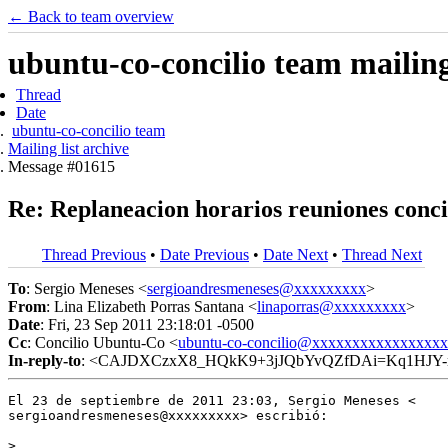
← Back to team overview
ubuntu-co-concilio team mailing 
Thread
Date
ubuntu-co-concilio team
Mailing list archive
Message #01615
Re: Replaneacion horarios reuniones conci
Thread Previous
•
Date Previous
•
Date Next
•
Thread Next
To
: Sergio Meneses <
sergioandresmeneses@xxxxxxxxx
>
From
: Lina Elizabeth Porras Santana <
linaporras@xxxxxxxxx
>
Date
: Fri, 23 Sep 2011 23:18:01 -0500
Cc
: Concilio Ubuntu-Co <
ubuntu-co-concilio@xxxxxxxxxxxxxxxx
In-reply-to
: <CAJDXCzxX8_HQkK9+3jJQbYvQZfDAi=Kq1HJY-mJ
El 23 de septiembre de 2011 23:03, Sergio Meneses <

sergioandresmeneses@xxxxxxxxx> escribió:

>
