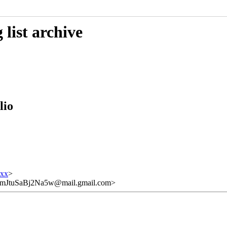
list archive
lio
xxx
>
tuSaBj2Na5w@mail.gmail.com>