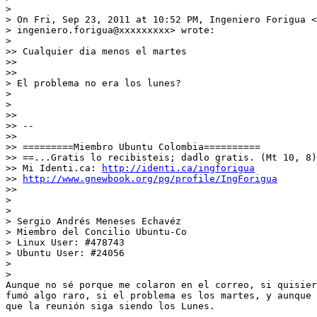
>

> On Fri, Sep 23, 2011 at 10:52 PM, Ingeniero Forigua <

> ingeniero.forigua@xxxxxxxxx> wrote:

>

>> Cualquier dia menos el martes

>>

>>

> El problema no era los lunes?

>

>

>>

>> --

>>

>> =========Miembro Ubuntu Colombia==========

>> ==...Gratis lo recibisteis; dadlo gratis. (Mt 10, 8)
>> Mi Identi.ca: 
http://identi.ca/ingforigua
>> 
http://www.gnewbook.org/pg/profile/IngForigua
>>

>

>

> Sergio Andrés Meneses Echavéz

> Miembro del Concilio Ubuntu-Co

> Linux User: #478743

> Ubuntu User: #24056

>

>

Aunque no sé porque me colaron en el correo, si quisier
fumó algo raro, si el problema es los martes, y aunque 
que la reunión siga siendo los Lunes.
