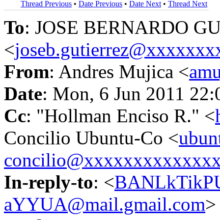
Thread Previous
•
Date Previous
•
Date Next
•
Thread Next
To
: JOSE BERNARDO G
<
joseb.gutierrez@xxxxxxx
From
: Andres Mujica <
amu
Date
: Mon, 6 Jun 2011 22:
Cc
: "Hollman Enciso R." <
Concilio Ubuntu-Co <
ubun
concilio@xxxxxxxxxxxxx
In-reply-to
: <
BANLkTikP
aYYUA@mail.gmail.com
>