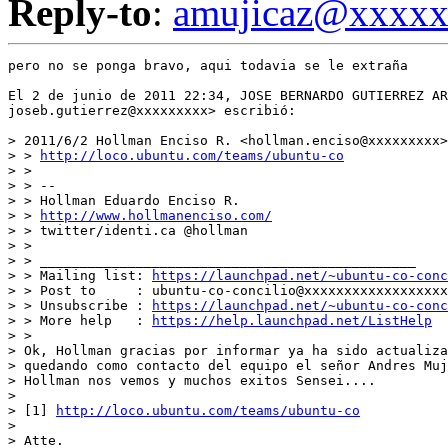
Reply-to
:
amujicaz@xxxx
pero no se ponga bravo, aqui todavia se le extraña

El 2 de junio de 2011 22:34, JOSE BERNARDO GUTIERREZ AR
joseb.gutierrez@xxxxxxxxx> escribió:

> 2011/6/2 Hollman Enciso R. <hollman.enciso@xxxxxxxxx>
> > 
http://loco.ubuntu.com/teams/ubuntu-co
> >

> > --

> > Hollman Eduardo Enciso R.

> > 
http://www.hollmanenciso.com/
> > twitter/identi.ca @hollman

> >

> > _______________________________________________

> > Mailing list: 
https://launchpad.net/~ubuntu-co-conc
> > Post to     : ubuntu-co-concilio@xxxxxxxxxxxxxxxxxx
> > Unsubscribe : 
https://launchpad.net/~ubuntu-co-conc
> > More help   : 
https://help.launchpad.net/ListHelp
> >

> Ok, Hollman gracias por informar ya ha sido actualiza
> quedando como contacto del equipo el señor Andres Muj
> Hollman nos vemos y muchos exitos Sensei....

>

> [1] 
http://loco.ubuntu.com/teams/ubuntu-co
>

> Atte.
