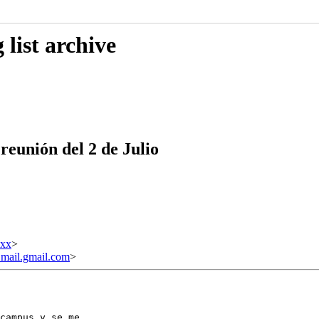
list archive
reunión del 2 de Julio
xxx
>
ail.gmail.com
>
campus y se me
