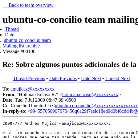
← Back to team overview
ubuntu-co-concilio team mailing 
Thread
Date
ubuntu-co-concilio team
Mailing list archive
Message #00106
Re: Sobre algunos puntos adicionales de la 
Thread Previous
•
Date Previous
•
Date Next
•
Thread Next
To
:
amujicaz@xxxxxxxxx
From
: "Hollman Enciso R." <
hollman.enciso@xxxxxxxxx
>
Date
: Tue, 7 Jul 2009 08:47:39 -0500
Cc
: Concilio Ubuntu-Co <
ubuntu-co-concilio@xxxxxxxxxxxxxxxx
In-reply-to
: <
994557050907070456q6a29f7eelc18ed9d0bf6cdd4b@m
2009/7/7 Andres Mujica <amujicaz@xxxxxxxxx>:

> al fin cuando va a ser la continuación de la reunión?

Hui Andres que pena tan grande, pero es que ando en la 