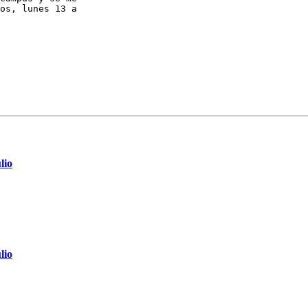
os, lunes 13 a

lio
lio