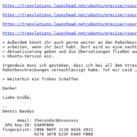
https://translations.launchpad.net/ubuntu/precise/+sour
https://translations.launchpad.net/ubuntu/precise/+sour
https://translations.launchpad.net/ubuntu/precise/+sour
https://translations.launchpad.net/ubuntu/precise/+sour
> Außerdem könnt ihr auch gerne weiter an den Paketbesc
> arbeiten, wenn ihr Zeit habt. Dort wird es eine nacht
> Aktualisierung geben und die Übersetzungen fließen au
> Ubuntu-Version ein.

Irgendwie muss ich gestehen, dass ich bei all dem Stres
Paketbeschreibungen vernachlässigt habe. Tut mir Leid …

> Weiterhin ein frohes Schaffen

Danke!

Liebe Grüße,

-- 

Dennis Baudys

      email: thecondor@xxxxxxxx

 GPG key-ID: E4A9FB08

fingerprint: CB9A 86FF 1C20 0426 3912

             0276 3A78 E23F E4A9 FB08
