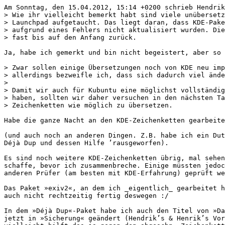
Am Sonntag, den 15.04.2012, 15:14 +0200 schrieb Hendrik
> Wie ihr vielleicht bemerkt habt sind viele unübersetz
> Launchpad aufgetaucht. Das liegt daran, dass KDE-Pake
> aufgrund eines Fehlers nicht aktualisiert wurden. Die
> fast bis auf den Anfang zurück.

Ja, habe ich gemerkt und bin nicht begeistert, aber so 
> Zwar sollen einige Übersetzungen noch von KDE neu imp
> allerdings bezweifle ich, dass sich dadurch viel ände
> 

> Damit wir auch für Kubuntu eine möglichst vollständig
> haben, sollten wir daher versuchen in den nächsten Ta
> Zeichenketten wie möglich zu übersetzen.

Habe die ganze Nacht an den KDE-Zeichenketten gearbeite
(und auch noch an anderen Dingen. Z.B. habe ich ein Dut
Déjà Dup und dessen Hilfe ’rausgeworfen).

Es sind noch weitere KDE-Zeichenketten übrig, mal sehen
schaffe, bevor ich zusammenbreche. Einige müssten jedoc
anderen Prüfer (am besten mit KDE-Erfahrung) geprüft we
Das Paket »exiv2«, an dem ich _eigentlich_ gearbeitet h
auch nicht rechtzeitig fertig deswegen :/

In dem »Déjà Dup«-Paket habe ich auch den Titel von »Da
jetzt in »Sicherung« geändert (Hendrik’s & Henrik’s Vor