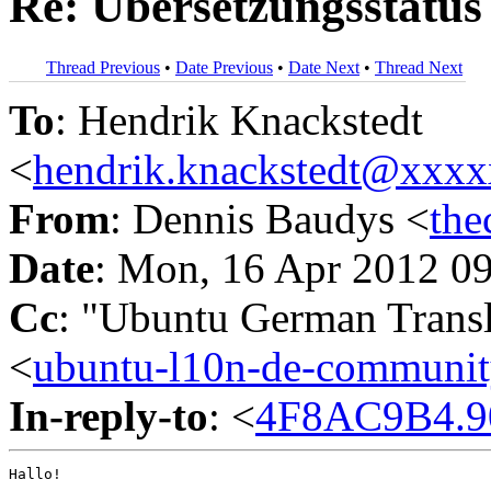
Re: Übersetzungsstatus
Thread Previous
•
Date Previous
•
Date Next
•
Thread Next
To
: Hendrik Knackstedt
<
hendrik.knackstedt@xxx
From
: Dennis Baudys <
th
Date
: Mon, 16 Apr 2012 0
Cc
: "Ubuntu German Trans
<
ubuntu-l10n-de-commun
In-reply-to
: <
4F8AC9B4.90
Hallo!
