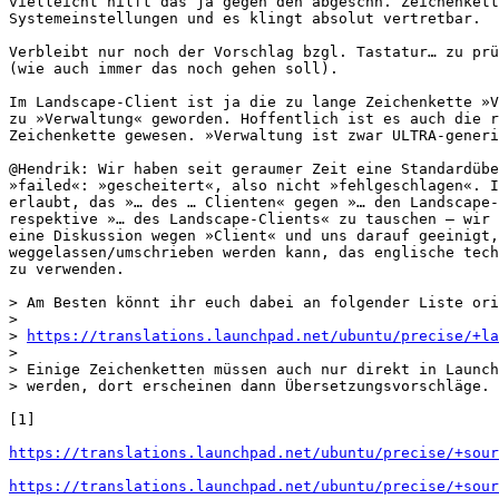
vielleicht hilft das ja gegen den abgeschn. Zeichenkett
Systemeinstellungen und es klingt absolut vertretbar.

Verbleibt nur noch der Vorschlag bzgl. Tastatur… zu prü
(wie auch immer das noch gehen soll).

Im Landscape-Client ist ja die zu lange Zeichenkette »V
zu »Verwaltung« geworden. Hoffentlich ist es auch die r
Zeichenkette gewesen. »Verwaltung ist zwar ULTRA-generi
@Hendrik: Wir haben seit geraumer Zeit eine Standardübe
»failed«: »gescheitert«, also nicht »fehlgeschlagen«. I
erlaubt, das »… des … Clienten« gegen »… den Landscape-
respektive »… des Landscape-Clients« zu tauschen – wir 
eine Diskussion wegen »Client« und uns darauf geeinigt,
weggelassen/umschrieben werden kann, das englische tech
zu verwenden.

> Am Besten könnt ihr euch dabei an folgender Liste ori
> 

> 
https://translations.launchpad.net/ubuntu/precise/+la
> 

> Einige Zeichenketten müssen auch nur direkt in Launch
> werden, dort erscheinen dann Übersetzungsvorschläge.

[1]

https://translations.launchpad.net/ubuntu/precise/+sour
https://translations.launchpad.net/ubuntu/precise/+sour