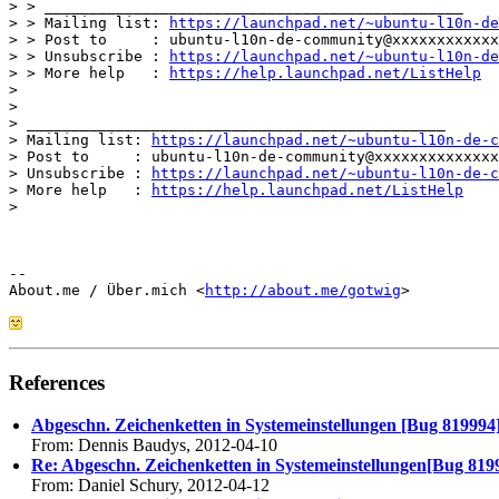
> > _______________________________________________

> > Mailing list: 
https://launchpad.net/~ubuntu-l10n-de
> > Post to     : ubuntu-l10n-de-community@xxxxxxxxxxxx
> > Unsubscribe : 
https://launchpad.net/~ubuntu-l10n-de
> > More help   : 
https://help.launchpad.net/ListHelp
>

>

> _______________________________________________

> Mailing list: 
https://launchpad.net/~ubuntu-l10n-de-c
> Post to     : ubuntu-l10n-de-community@xxxxxxxxxxxxxx
> Unsubscribe : 
https://launchpad.net/~ubuntu-l10n-de-c
> More help   : 
https://help.launchpad.net/ListHelp
>

-- 

About.me / Über.mich <
http://about.me/gotwig
References
Abgeschn. Zeichenketten in Systemeinstellungen [Bug 819994
From: Dennis Baudys, 2012-04-10
Re: Abgeschn. Zeichenketten in Systemeinstellungen[Bug 819
From: Daniel Schury, 2012-04-12