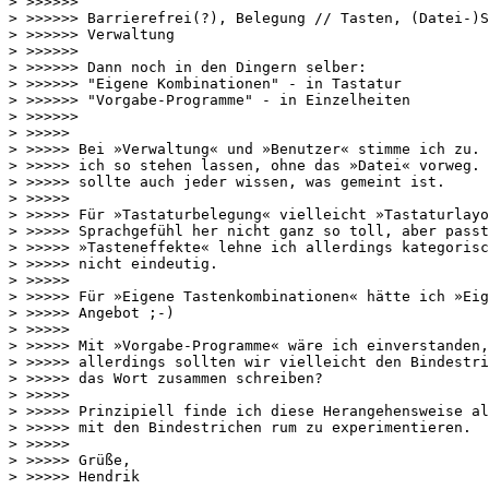
> >>>>>>

> >>>>>> Barrierefrei(?), Belegung // Tasten, (Datei-)S
> >>>>>> Verwaltung

> >>>>>>

> >>>>>> Dann noch in den Dingern selber:

> >>>>>> "Eigene Kombinationen" - in Tastatur

> >>>>>> "Vorgabe-Programme" - in Einzelheiten

> >>>>>>

> >>>>>

> >>>>> Bei »Verwaltung« und »Benutzer« stimme ich zu. 
> >>>>> ich so stehen lassen, ohne das »Datei« vorweg. 
> >>>>> sollte auch jeder wissen, was gemeint ist.

> >>>>>

> >>>>> Für »Tastaturbelegung« vielleicht »Tastaturlayo
> >>>>> Sprachgefühl her nicht ganz so toll, aber passt
> >>>>> »Tasteneffekte« lehne ich allerdings kategorisc
> >>>>> nicht eindeutig.

> >>>>>

> >>>>> Für »Eigene Tastenkombinationen« hätte ich »Eig
> >>>>> Angebot ;-)

> >>>>>

> >>>>> Mit »Vorgabe-Programme« wäre ich einverstanden,
> >>>>> allerdings sollten wir vielleicht den Bindestri
> >>>>> das Wort zusammen schreiben?

> >>>>>

> >>>>> Prinzipiell finde ich diese Herangehensweise al
> >>>>> mit den Bindestrichen rum zu experimentieren.

> >>>>>

> >>>>> Grüße,

> >>>>> Hendrik
