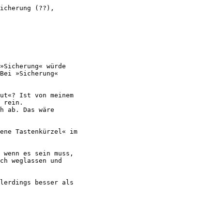
icherung (??),

»Sicherung« würde

Bei »Sicherung«

ut«? Ist von meinem

 rein.

h ab. Das wäre

ene Tastenkürzel« im

 wenn es sein muss,

ch weglassen und

lerdings besser als
