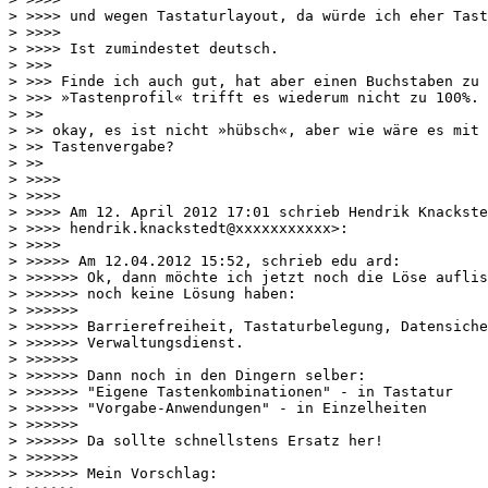
> >>>> und wegen Tastaturlayout, da würde ich eher Tast
> >>>>

> >>>> Ist zumindestet deutsch.

> >>>

> >>> Finde ich auch gut, hat aber einen Buchstaben zu 
> >>> »Tastenprofil« trifft es wiederum nicht zu 100%.

> >>

> >> okay, es ist nicht »hübsch«, aber wie wäre es mit

> >> Tastenvergabe?

> >>

> >>>>

> >>>>

> >>>> Am 12. April 2012 17:01 schrieb Hendrik Knackste
> >>>> hendrik.knackstedt@xxxxxxxxxxx>:

> >>>>

> >>>>> Am 12.04.2012 15:52, schrieb edu ard:

> >>>>>> Ok, dann möchte ich jetzt noch die Löse auflis
> >>>>>> noch keine Lösung haben:

> >>>>>>

> >>>>>> Barrierefreiheit, Tastaturbelegung, Datensiche
> >>>>>> Verwaltungsdienst.

> >>>>>>

> >>>>>> Dann noch in den Dingern selber:

> >>>>>> "Eigene Tastenkombinationen" - in Tastatur

> >>>>>> "Vorgabe-Anwendungen" - in Einzelheiten

> >>>>>>

> >>>>>> Da sollte schnellstens Ersatz her!

> >>>>>>

> >>>>>> Mein Vorschlag:
