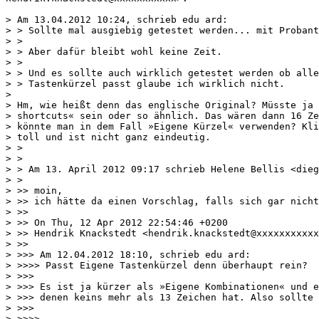
> Am 13.04.2012 10:24, schrieb edu ard:

> > Sollte mal ausgiebig getestet werden... mit Probant
> >

> > Aber dafür bleibt wohl keine Zeit.

> >

> > Und es sollte auch wirklich getestet werden ob alle
> > Tastenkürzel passt glaube ich wirklich nicht.

>

> Hm, wie heißt denn das englische Original? Müsste ja 
> shortcuts« sein oder so ähnlich. Das wären dann 16 Ze
> könnte man in dem Fall »Eigene Kürzel« verwenden? Kli
> toll und ist nicht ganz eindeutig.

> >

> >

> > Am 13. April 2012 09:17 schrieb Helene Bellis <dieg
> >

> >> moin,

> >> ich hätte da einen Vorschlag, falls sich gar nicht
> >>

> >> On Thu, 12 Apr 2012 22:54:46 +0200

> >> Hendrik Knackstedt <hendrik.knackstedt@xxxxxxxxxxx
> >>

> >>> Am 12.04.2012 18:10, schrieb edu ard:

> >>>> Passt Eigene Tastenkürzel denn überhaupt rein?

> >>>

> >>> Es ist ja kürzer als »Eigene Kombinationen« und e
> >>> denen keins mehr als 13 Zeichen hat. Also sollte 
> >>>

> >>>>
