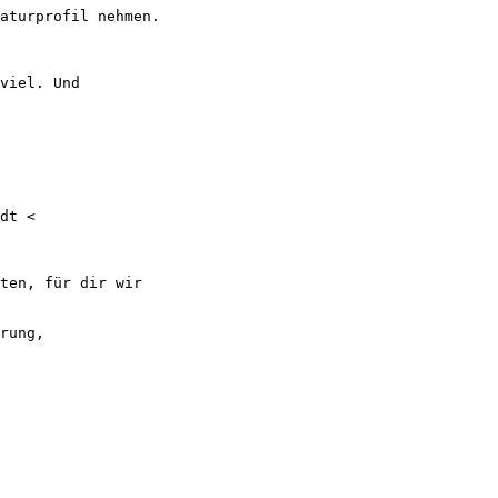
aturprofil nehmen.

viel. Und

dt <

ten, für dir wir

rung,
