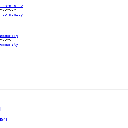
-community
xxxxxxx

-community
ommunity
xxxxx

ommunity
]
994]