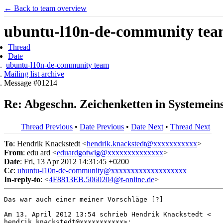
← Back to team overview
ubuntu-l10n-de-community team 
Thread
Date
ubuntu-l10n-de-community team
Mailing list archive
Message #01214
Re: Abgeschn. Zeichenketten in Systemein
Thread Previous
•
Date Previous
•
Date Next
•
Thread Next
To
: Hendrik Knackstedt <
hendrik.knackstedt@xxxxxxxxxxx
>
From
: edu ard <
eduardgotwig@xxxxxxxxxxxxxx
>
Date
: Fri, 13 Apr 2012 14:31:45 +0200
Cc
:
ubuntu-l10n-de-community@xxxxxxxxxxxxxxxxxxx
In-reply-to
: <
4F8813EB.5060204@t-online.de
>
Das war auch einer meiner Vorschläge [?]

Am 13. April 2012 13:54 schrieb Hendrik Knackstedt <

hendrik.knackstedt@xxxxxxxxxxx>:
