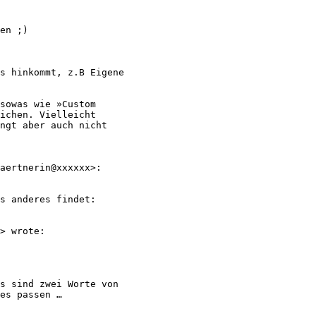
en ;)

s hinkommt, z.B Eigene

sowas wie »Custom

ichen. Vielleicht

ngt aber auch nicht

aertnerin@xxxxxx>:

s anderes findet:

> wrote:

s sind zwei Worte von

es passen …
