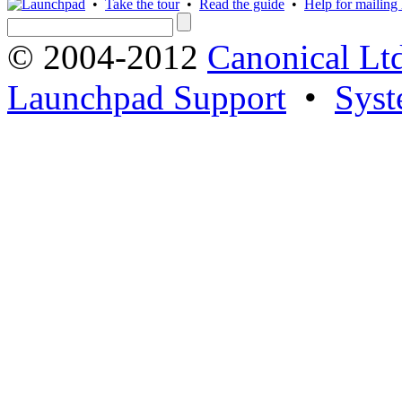
•
Take the tour
•
Read the guide
•
Help for mailing l
© 2004-2012
Canonical Lt
Launchpad Support
•
Syst