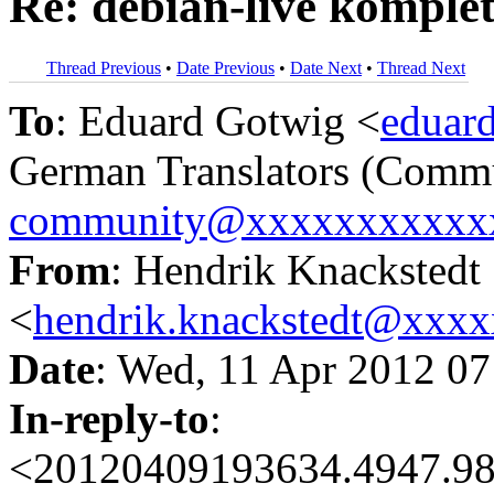
Re: debian-live komplett
Thread Previous
•
Date Previous
•
Date Next
•
Thread Next
To
: Eduard Gotwig <
eduar
German Translators (Comm
community@xxxxxxxxxxx
From
: Hendrik Knackstedt
<
hendrik.knackstedt@xxx
Date
: Wed, 11 Apr 2012 0
In-reply-to
:
<20120409193634.4947.98