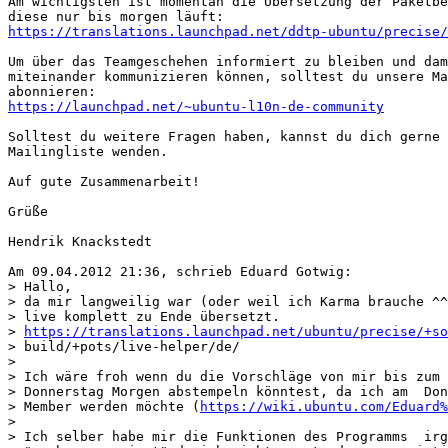
Am wichtigsten ist momentan die Übersetzung der Paketbe
https://translations.launchpad.net/ddtp-ubuntu/precise/
Um über das Teamgeschehen informiert zu bleiben und dam
miteinander kommunizieren können, solltest du unsere Ma
https://launchpad.net/~ubuntu-l10n-de-community
Solltest du weitere Fragen haben, kannst du dich gerne 
Mailingliste wenden.

Auf gute Zusammenarbeit!

Grüße

Hendrik Knackstedt

Am 09.04.2012 21:36, schrieb Eduard Gotwig:

> Hallo,

> da mir langweilig war (oder weil ich Karma brauche ^^
> live komplett zu Ende übersetzt.

> 
https://translations.launchpad.net/ubuntu/precise/+so
> build/+pots/live-helper/de/

> 

> Ich wäre froh wenn du die Vorschläge von mir bis zum 
> Donnerstag Morgen abstempeln könntest, da ich am  Don
> Member werden möchte (
https://wiki.ubuntu.com/Eduard
> 

> Ich selber habe mir die Funktionen des Programms  irg