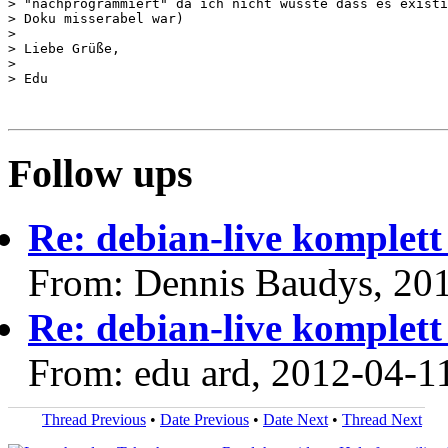
> "nachprogrammiert" da ich nicht wusste dass es existi
> Doku misserabel war)

> 

> Liebe Grüße,

> 

> Edu

Follow ups
Re: debian-live komplett 
From: Dennis Baudys, 20
Re: debian-live komplett 
From: edu ard, 2012-04-1
Thread Previous
•
Date Previous
•
Date Next
•
Thread Next