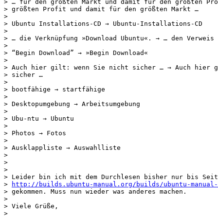
> … für den größten Markt und damit für den größten Pro
> größten Profit und damit für den größten Markt …

> 

> Ubuntu Installations-CD → Ubuntu-Installations-CD

> 

> … die Verknüpfung »Download Ubuntu«. → … den Verweis 
> 

> “Begin Download” → »Begin Download«

> 

> Auch hier gilt: wenn Sie nicht sicher … → Auch hier g
> sicher …

> 

> bootfähige → startfähige

> 

> Desktopumgebung → Arbeitsumgebung

> 

> Ubu-ntu → Ubuntu

> 

> Photos → Fotos

> 

> Ausklappliste → Auswahlliste

> 

> 

> 

> Leider bin ich mit dem Durchlesen bisher nur bis Seit
> 
http://builds.ubuntu-manual.org/builds/ubuntu-manual-
> gekommen. Muss nun wieder was anderes machen.

> 

> Viele Grüße,

> 
