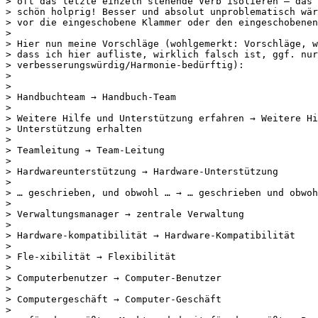
> oft das letzte einzeln stehende Verb isolieren – das 
> schön holprig! Besser und absolut unproblematisch wär
> vor die eingeschobene Klammer oder den eingeschobenen
> 

> Hier nun meine Vorschläge (wohlgemerkt: Vorschläge, w
> dass ich hier aufliste, wirklich falsch ist, ggf. nur

> verbesserungswürdig/Harmonie-bedürftig):

> 

> 

> Handbuchteam → Handbuch-Team

> 

> Weitere Hilfe und Unterstützung erfahren → Weitere Hi
> Unterstützung erhalten

> 

> Teamleitung → Team-Leitung

> 

> Hardwareunterstützung → Hardware-Unterstützung

> 

> … geschrieben, und obwohl … → … geschrieben und obwoh
> 

> Verwaltungsmanager → zentrale Verwaltung

> 

> Hardware-kompatibilität → Hardware-Kompatibilität

> 

> Fle-xibilität → Flexibilität

> 

> Computerbenutzer → Computer-Benutzer

> 

> Computergeschäft → Computer-Geschäft

> 
