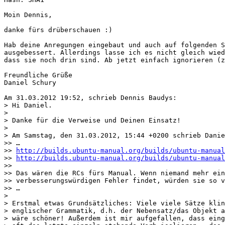
Moin Dennis,

danke fürs drüberschauen :)

Hab deine Anregungen eingebaut und auch auf folgenden S
ausgebessert. Allerdings lasse ich es nicht gleich wied
dass sie noch drin sind. Ab jetzt einfach ignorieren (z
Freundliche Grüße

Daniel Schury

Am 31.03.2012 19:52, schrieb Dennis Baudys:

> Hi Daniel.

> 

> Danke für die Verweise und Deinen Einsatz!

> 

> Am Samstag, den 31.03.2012, 15:44 +0200 schrieb Danie
>> …

>> 
http://builds.ubuntu-manual.org/builds/ubuntu-manual
>> 
http://builds.ubuntu-manual.org/builds/ubuntu-manual
>>

>> Das wären die RCs fürs Manual. Wenn niemand mehr ein
>> verbesserungswürdigen Fehler findet, würden sie so v
>> …

> 

> Erstmal etwas Grundsätzliches: Viele viele Sätze klin
> englischer Grammatik, d.h. der Nebensatz/das Objekt a
> wäre schöner! Außerdem ist mir aufgefallen, dass eing