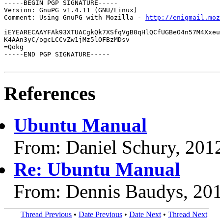
-----BEGIN PGP SIGNATURE-----

Version: GnuPG v1.4.11 (GNU/Linux)

Comment: Using GnuPG with Mozilla - 
http://enigmail.moz
iEYEARECAAYFAk93XTUACgkQk7XSfqVgB0qHlQCfUGBeO4n57M4Xxeu
K4AAn3yC/ogcLCCvZw1jMz5lOFBzMDsv

=Qokg

-----END PGP SIGNATURE-----

References
Ubuntu Manual
From: Daniel Schury, 201
Re: Ubuntu Manual
From: Dennis Baudys, 20
Thread Previous
•
Date Previous
•
Date Next
•
Thread Next