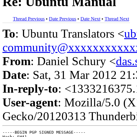
Re: Ubuntu Manual
Thread Previous
•
Date Previous
•
Date Next
•
Thread Next
To
: Ubuntu Translators <
ub
community@xxxxxxxxxxx
From
: Daniel Schury <
das
Date
: Sat, 31 Mar 2012 21
In-reply-to
: <1333216375.
User-agent
: Mozilla/5.0 (
Gecko/20120313 Thunderbi
-----BEGIN PGP SIGNED MESSAGE-----

Hash: SHA1
