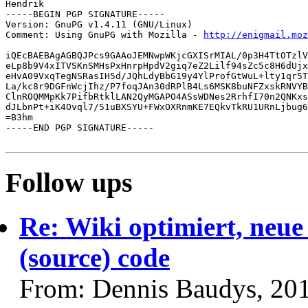
Hendrik

-----BEGIN PGP SIGNATURE-----

Version: GnuPG v1.4.11 (GNU/Linux)

Comment: Using GnuPG with Mozilla - 
http://enigmail.moz
iQEcBAEBAgAGBQJPcs9GAAoJEMNwpWKjcGXISrMIAL/0p3H4TtOTzlV
eLp8b9V4xITVSKnSMHsPxHnrpHpdV2giq7eZ2Lilf94sZc5c8H6dUjx
eHvA09VxqTegNSRasIH5d/JQhLdyBbG19y4YlProfGtWuL+lty1qr5T
La/kc8r9DGFnWcjIhz/P7foqJAn30dRPlB4Ls6MSK8buNFZxskRNVYB
ClnROQMMpKk7PifbRtklLAN2QyMGAPO4ASsWDNes2RrhfI70n2QNKxs
dJLbnPt+iK4Ovql7/51uBXSYU+FWxOXRnmKE7EQkvTkRU1URnLjbug6
=B3hm

-----END PGP SIGNATURE-----

Follow ups
Re: Wiki optimiert, neue
(source) code
From: Dennis Baudys, 20