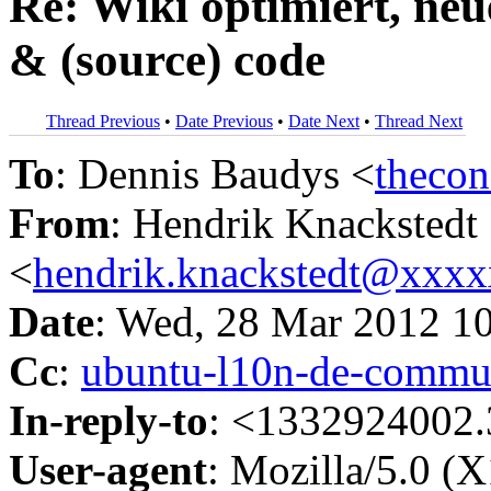
Re: Wiki optimiert, neu
& (source) code
Thread Previous
•
Date Previous
•
Date Next
•
Thread Next
To
: Dennis Baudys <
theco
From
: Hendrik Knackstedt
<
hendrik.knackstedt@xxx
Date
: Wed, 28 Mar 2012 1
Cc
:
ubuntu-l10n-de-comm
In-reply-to
: <1332924002.
User-agent
: Mozilla/5.0 (