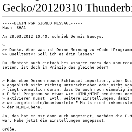
Gecko/20120310 Thunderbi
-----BEGIN PGP SIGNED MESSAGE-----

Hash: SHA1

Am 28.03.2012 10:40, schrieb Dennis Baudys:

> 

>> Danke. Aber was ist Deine Meinung zu »Code [Programm
>> Quelltext«? Soll ich es drin lassen?

Du könntest auch einfach bei »source code« das »source«
setzen, ist doch im Prinzip das gleiche oder?

> Habe eben Deinen neuen Schlüssel importiert, aber Dei
> angeblich nicht richtig unterschrieben oder nicht von
> liegt vermutlich daran, dass Du auch noch einmalig in
> E-Mail-Programm so etwas wie »HTML/MIME benutzen« ode
> aktivieren musst. Evtl. weitere Einstellungen, damit

> weitergeleitete/beantwortete E-Mails nicht inkonsiste
> der MIME-Ebene.

Ja, das hat er mir dann auch angezeigt, nachdem die E-M
war. Habe jetzt die Einstellungen angepasst.

Grüße,
