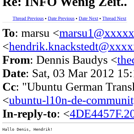
Re: INFO Wenig Zeit..
Thread Previous
•
Date Previous
•
Date Next
•
Thread Next
To
: marsu <
marsu1@xxxx
<
hendrik.knackstedt@xxx
From
: Dennis Baudys <
th
Date
: Sat, 03 Mar 2012 15
Cc
: "Ubuntu German Trans
<
ubuntu-l10n-de-commun
In-reply-to
: <
4DE4457F.2
Hallo Denis, Hendrik!
