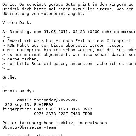
Denis, Du scheinst gerade Gutenprint in den Fingern zu 
Hendrik doch bitte mal einen aktuellen Status, was den 
Übersetzung von Gutenprint angeht.

Vielen Dank.

Am Dienstag, den 31.05.2011, 03:33 +0200 schrieb marsu:

> …

> Soweit ich weiß hat es noch Zeit bis das Gutenprint- 
> KDE-Paket aus der Liste übersetzt werden müssen.

> Mit Gutenprint bin ich schon weiter, mit dem KDE-Pake
> es nur minimal abgeändert. Wer also scharf darauf sei
> gerne machen,

> nur bitte Bescheid geben, ansonsten mache ich es dann
> …

Grüße,

-- 

Dennis Baudys

      email: thecondor@xxxxxxxx

 GPG key-ID: E4A9FB08

fingerprint: CB9A 86FF 1C20 0426 3912

             0276 3A78 E23F E4A9 FB08

Prüfer (vorübergehend inaktiv) im deutschen

Ubuntu-Übersetzer-Team
