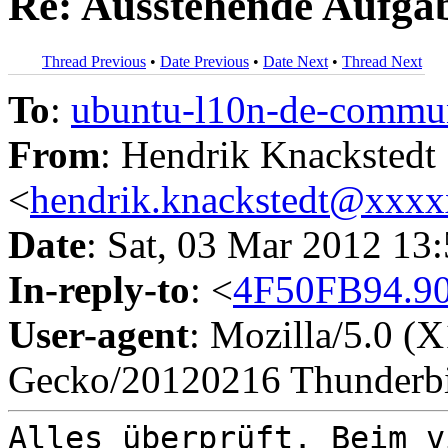
Re: Ausstehende Aufga
Thread Previous
•
Date Previous
•
Date Next
•
Thread Next
To
:
ubuntu-l10n-de-comm
From
: Hendrik Knackstedt
<
hendrik.knackstedt@xxx
Date
: Sat, 03 Mar 2012 13
In-reply-to
: <
4F50FB94.9
User-agent
: Mozilla/5.0 (
Gecko/20120216 Thunderbi
Alles überprüft. Beim v