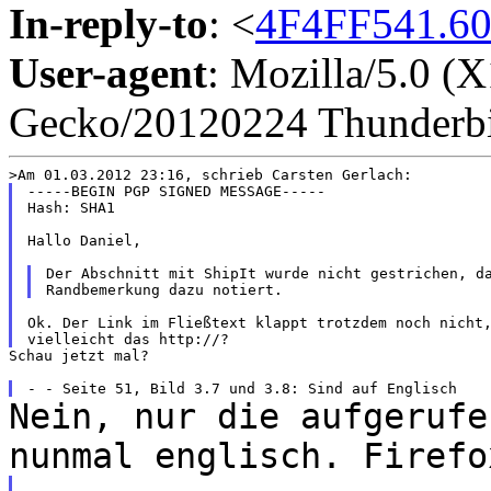
In-reply-to
: <
4F4FF541.6
User-agent
: Mozilla/5.0 (
Gecko/20120224 Thunderbi
-----BEGIN PGP SIGNED MESSAGE-----

Hash: SHA1

Hallo Daniel,

Der Abschnitt mit ShipIt wurde nicht gestrichen, da
Ok. Der Link im Fließtext klappt trotzdem noch nicht,
Schau jetzt mal?

Nein, nur die aufgerufe
nunmal englisch. Firef