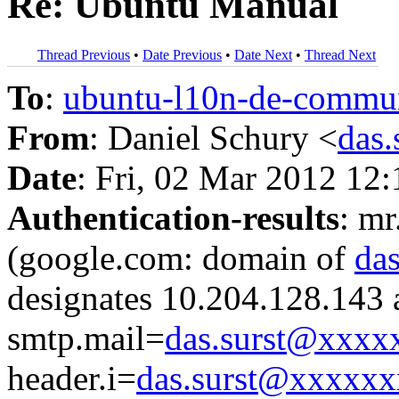
Re: Ubuntu Manual
Thread Previous
•
Date Previous
•
Date Next
•
Thread Next
To
:
ubuntu-l10n-de-comm
From
: Daniel Schury <
das
Date
: Fri, 02 Mar 2012 12
Authentication-results
: mr
(google.com: domain of
da
designates 10.204.128.143 
smtp.mail=
das.surst@xxx
header.i=
das.surst@xxxxx