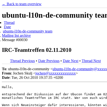
← Back to team overview
ubuntu-l10n-de-community team 
Thread
Date
ubuntu-l10n-de-community team
Mailing list archive
Message #00030
IRC-Teamtreffen 02.11.2010
Thread Previous
•
Date Previous
•
Date Next
•
Thread Next
To
: ubuntu-l10n-de-community <
ubuntu-l10n-de-community@xxxx
From
: Jochen Skulj <
jochen@xxxxxxxxxxxxxx
>
Date
: Tue, 26 Oct 2010 19:37:35 +0200
Hallo,

entsprechend der Diskussion auf der Ubucon findet am 02
monatliches Teamtreffen im IRC statt. Wer von euch wird
Wenn sich Neueinsteiger dafür interessieren, könnten wi