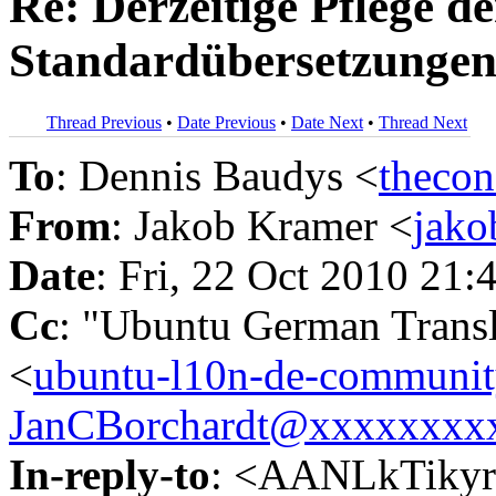
Re: Derzeitige Pflege de
Standardübersetzunge
Thread Previous
•
Date Previous
•
Date Next
•
Thread Next
To
: Dennis Baudys <
theco
From
: Jakob Kramer <
jak
Date
: Fri, 22 Oct 2010 21
Cc
: "Ubuntu German Trans
<
ubuntu-l10n-de-commun
JanCBorchardt@xxxxxxxx
In-reply-to
: <AANLkTiky