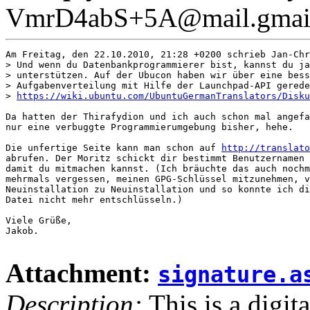
VmrD4abS+5A@mail.gmai
Am Freitag, den 22.10.2010, 21:28 +0200 schrieb Jan-Chr
> Und wenn du Datenbankprogrammierer bist, kannst du ja
> unterstützen. Auf der Ubucon haben wir über eine bess
> Aufgabenverteilung mit Hilfe der Launchpad-API gerede
> 
https://wiki.ubuntu.com/UbuntuGermanTranslators/Disku
Da hatten der Thirafydion und ich auch schon mal angefa
nur eine verbuggte Programmierumgebung bisher, hehe.

Die unfertige Seite kann man schon auf 
http://translato
abrufen. Der Moritz schickt dir bestimmt Benutzernamen 
damit du mitmachen kannst. (Ich bräuchte das auch nochm
mehrmals vergessen, meinen GPG-Schlüssel mitzunehmen, v
Neuinstallation zu Neuinstallation und so konnte ich di
Datei nicht mehr entschlüsseln.)

Viele Grüße,

Jakob.

Attachment:
signature.a
Description:
This is a digit