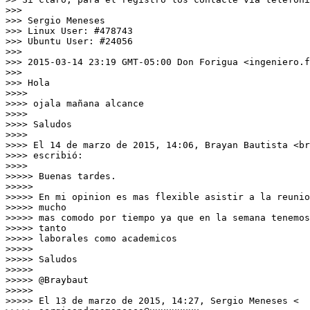
>>>

>>> Sergio Meneses

>>> Linux User: #478743

>>> Ubuntu User: #24056

>>>

>>> 2015-03-14 23:19 GMT-05:00 Don Forigua <ingeniero.f
>>>

>>> Hola

>>>>

>>>> ojala mañana alcance

>>>>

>>>> Saludos

>>>>

>>>> El 14 de marzo de 2015, 14:06, Brayan Bautista <br
>>>> escribió:

>>>>

>>>>> Buenas tardes.

>>>>>

>>>>> En mi opinion es mas flexible asistir a la reunio
>>>>> mucho

>>>>> mas comodo por tiempo ya que en la semana tenemos
>>>>> tanto

>>>>> laborales como academicos

>>>>>

>>>>> Saludos

>>>>>

>>>>> @Braybaut

>>>>>

>>>>> El 13 de marzo de 2015, 14:27, Sergio Meneses <
