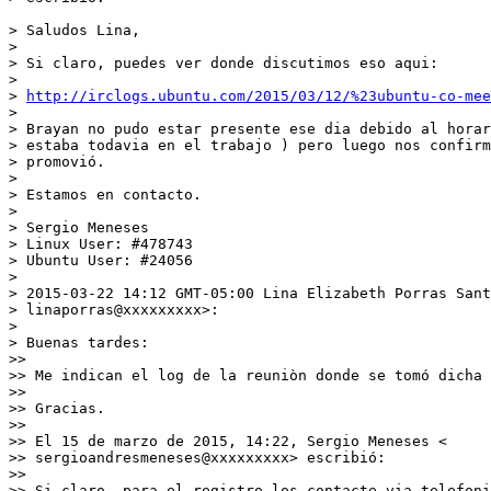
> Saludos Lina,

>

> Si claro, puedes ver donde discutimos eso aqui:

>

> 
http://irclogs.ubuntu.com/2015/03/12/%23ubuntu-co-mee
>

> Brayan no pudo estar presente ese dia debido al horar
> estaba todavia en el trabajo ) pero luego nos confirm
> promovió.

>

> Estamos en contacto.

>

> Sergio Meneses

> Linux User: #478743

> Ubuntu User: #24056

>

> 2015-03-22 14:12 GMT-05:00 Lina Elizabeth Porras Sant
> linaporras@xxxxxxxxx>:

>

> Buenas tardes:

>>

>> Me indican el log de la reuniòn donde se tomó dicha 
>>

>> Gracias.

>>

>> El 15 de marzo de 2015, 14:22, Sergio Meneses <

>> sergioandresmeneses@xxxxxxxxx> escribió:

>>

>> Si claro, para el registro los contacte via telefoni