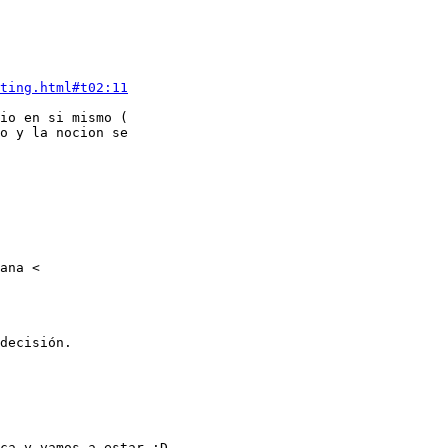
ting.html#t02:11
io en si mismo (

o y la nocion se

ana <

decisión.

ca y vamos a estar :D
