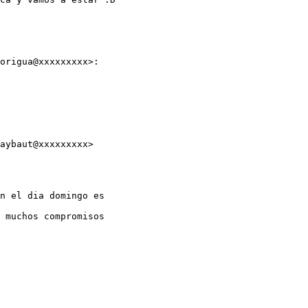
origua@xxxxxxxxx>:

aybaut@xxxxxxxxx>

n el dia domingo es

 muchos compromisos
