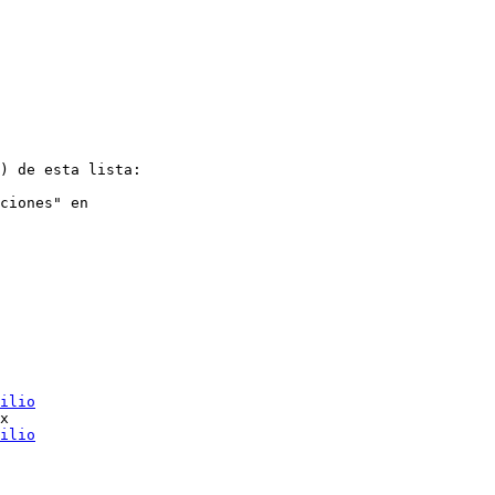
) de esta lista:

ciones" en

ilio
x

ilio