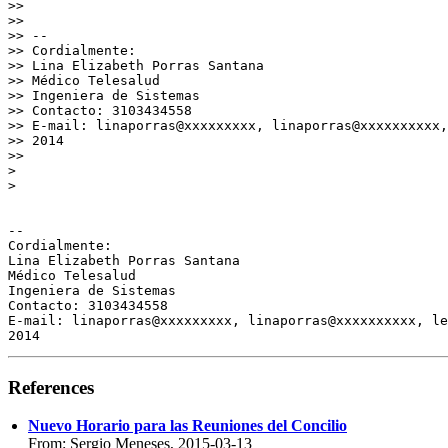
>>

>>

>> --

>> Cordialmente:

>> Lina Elizabeth Porras Santana

>> Médico Telesalud

>> Ingeniera de Sistemas

>> Contacto: 3103434558

>> E-mail: linaporras@xxxxxxxxx, linaporras@xxxxxxxxxx,
>> 2014

>>

>

>

-- 

Cordialmente:

Lina Elizabeth Porras Santana

Médico Telesalud

Ingeniera de Sistemas

Contacto: 3103434558

E-mail: linaporras@xxxxxxxxx, linaporras@xxxxxxxxxx, le
References
Nuevo Horario para las Reuniones del Concilio
From: Sergio Meneses, 2015-03-13