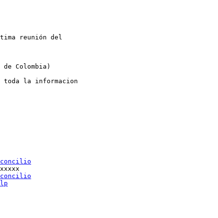
tima reunión del

 de Colombia)

 toda la informacion

concilio
xxxxx

concilio
lp