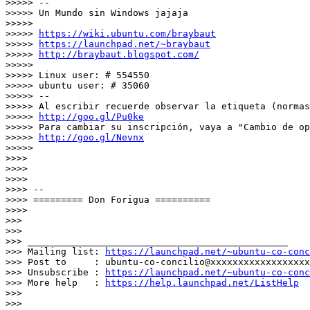
>>>>> --

>>>>> Un Mundo sin Windows jajaja

>>>>>

>>>>> 
https://wiki.ubuntu.com/braybaut
>>>>> 
https://launchpad.net/~braybaut
>>>>> 
http://braybaut.blogspot.com/
>>>>>

>>>>> Linux user: # 554550

>>>>> ubuntu user: # 35060

>>>>> --

>>>>> Al escribir recuerde observar la etiqueta (normas
>>>>> 
http://goo.gl/Pu0ke
>>>>> Para cambiar su inscripción, vaya a "Cambio de op
>>>>> 
http://goo.gl/Nevnx
>>>>>

>>>>

>>>>

>>>>

>>>> --

>>>> ========= Don Forigua ==========

>>>>

>>>

>>>

>>> _______________________________________________

>>> Mailing list: 
https://launchpad.net/~ubuntu-co-conc
>>> Post to     : ubuntu-co-concilio@xxxxxxxxxxxxxxxxxx
>>> Unsubscribe : 
https://launchpad.net/~ubuntu-co-conc
>>> More help   : 
https://help.launchpad.net/ListHelp
>>>

>>>
