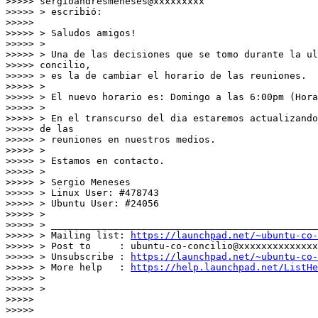
>>>>> sergioandresmeneses@xxxxxxxxx

>>>>> > escribió:

>>>>>

>>>>> > Saludos amigos!

>>>>> >

>>>>> > Una de las decisiones que se tomo durante la ul
>>>>> concilio,

>>>>> > es la de cambiar el horario de las reuniones.

>>>>> >

>>>>> > El nuevo horario es: Domingo a las 6:00pm (Hora
>>>>> >

>>>>> > En el transcurso del dia estaremos actualizando
>>>>> de las

>>>>> > reuniones en nuestros medios.

>>>>> >

>>>>> > Estamos en contacto.

>>>>> >

>>>>> > Sergio Meneses

>>>>> > Linux User: #478743

>>>>> > Ubuntu User: #24056

>>>>> >

>>>>> > _______________________________________________

>>>>> > Mailing list: 
https://launchpad.net/~ubuntu-co-
>>>>> > Post to     : ubuntu-co-concilio@xxxxxxxxxxxxxx
>>>>> > Unsubscribe : 
https://launchpad.net/~ubuntu-co-
>>>>> > More help   : 
https://help.launchpad.net/ListHe
>>>>> >

>>>>> >

>>>>>

>>>>>
