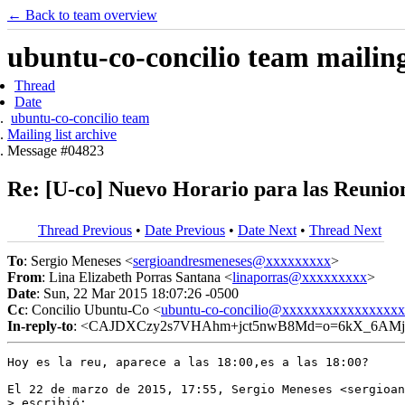
← Back to team overview
ubuntu-co-concilio team mailing 
Thread
Date
ubuntu-co-concilio team
Mailing list archive
Message #04823
Re: [U-co] Nuevo Horario para las Reunion
Thread Previous
•
Date Previous
•
Date Next
•
Thread Next
To
: Sergio Meneses <
sergioandresmeneses@xxxxxxxxx
>
From
: Lina Elizabeth Porras Santana <
linaporras@xxxxxxxxx
>
Date
: Sun, 22 Mar 2015 18:07:26 -0500
Cc
: Concilio Ubuntu-Co <
ubuntu-co-concilio@xxxxxxxxxxxxxxxx
In-reply-to
: <CAJDXCzy2s7VHAhm+jct5nwB8Md=o=6kX_6AMj
Hoy es la reu, aparece a las 18:00,es a las 18:00?

El 22 de marzo de 2015, 17:55, Sergio Meneses <sergioan
> escribió:
