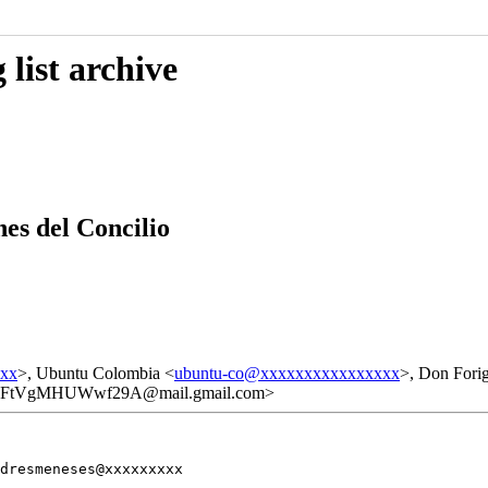
list archive
es del Concilio
xxx
>, Ubuntu Colombia <
ubuntu-co@xxxxxxxxxxxxxxxx
>, Don Fori
FtVgMHUWwf29A@mail.gmail.com>
dresmeneses@xxxxxxxxx
