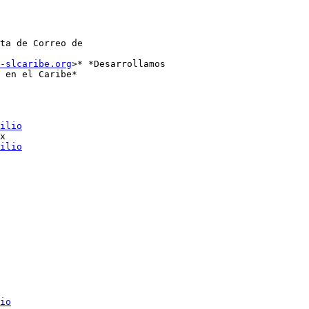
ta de Correo de

-slcaribe.org
>* *Desarrollamos

 en el Caribe*

ilio
x

ilio
io