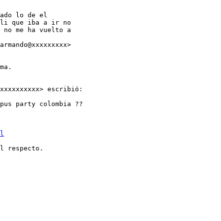
ado lo de el

li que iba a ir no

 no me ha vuelto a

armando@xxxxxxxxx>

ma.

xxxxxxxxxx> escribió:

pus party colombia ??

l
l respecto.
