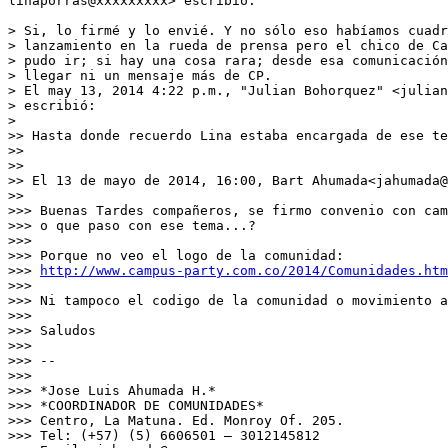
linaporras@xxxxxxxxx> escribió:

> Si, lo firmé y lo envié. Y no sólo eso habíamos cuadr
> lanzamiento en la rueda de prensa pero el chico de Ca
> pudo ir; si hay una cosa rara; desde esa comunicación
> llegar ni un mensaje más de CP.

> El may 13, 2014 4:22 p.m., "Julian Bohorquez" <julian
> escribió:

>

>> Hasta donde recuerdo Lina estaba encargada de ese te
>>

>>

>> El 13 de mayo de 2014, 16:00, Bart Ahumada<jahumada@
>>

>>> Buenas Tardes compañeros, se firmo convenio con cam
>>> o que paso con ese tema...?

>>>

>>> Porque no veo el logo de la comunidad:

>>> 
http://www.campus-party.com.co/2014/Comunidades.htm
>>>

>>> Ni tampoco el codigo de la comunidad o movimiento a
>>>

>>> Saludos

>>>

>>> --

>>>

>>> *Jose Luis Ahumada H.*

>>> *COORDINADOR DE COMUNIDADES*

>>> Centro, La Matuna. Ed. Monroy Of. 205.

>>> Tel: (+57) (5) 6606501 – 3012145812
