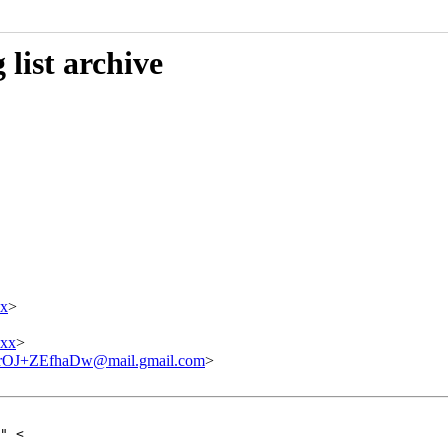
list archive
x
>
xxx
>
OJ+ZEfhaDw@mail.gmail.com
>
" <
