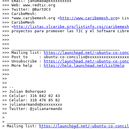
>>> Email: jahumada@xxxxxxxxxx

>>> Web: www.redtic.org

>>> Twitter: @BartOC3

>>> CaribeMesh:

>>> *www.caribemesh.org <
http://www.caribemesh.org
> Lis
>>> CaribeMesh

>>> <
http://listas.slcaribe.org/listinfo.cgi/caribemesh
>>> proyectos para promover las TIC y el Software Libre
>>>

>>>

>>>

>>> _______________________________________________

>>> Mailing list: 
https://launchpad.net/~ubuntu-co-conc
>>> Post to     : ubuntu-co-concilio@xxxxxxxxxxxxxxxxxx
>>> Unsubscribe : 
https://launchpad.net/~ubuntu-co-conc
>>> More help   : 
https://help.launchpad.net/ListHelp
>>>

>>>

>>

>>

>> --

>> Julian Bohorquez

>> Celular: 316 842 02 43

>> Celular: 310 476 85 82

>> julianarmando@xxxxxxxxx

>> Twitter: @julianarmando

>>

>

> _______________________________________________

> Mailing list: 
https://launchpad.net/~ubuntu-co-concil