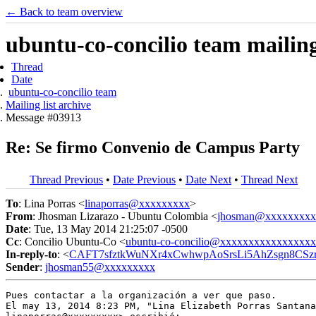
← Back to team overview
ubuntu-co-concilio team mailing 
Thread
Date
ubuntu-co-concilio team
Mailing list archive
Message #03913
Re: Se firmo Convenio de Campus Party
Thread Previous
•
Date Previous
•
Date Next
•
Thread Next
To
: Lina Porras <
linaporras@xxxxxxxxx
>
From
: Jhosman Lizarazo - Ubuntu Colombia <
jhosman@xxxxxxxxx
Date
: Tue, 13 May 2014 21:25:07 -0500
Cc
: Concilio Ubuntu-Co <
ubuntu-co-concilio@xxxxxxxxxxxxxxxx
In-reply-to
: <
CAFT7sfztkWuNXr4xCwhwpAoSrsLi5AhZsgn8CSzr
Sender
:
jhosman55@xxxxxxxxx
Pues contactar a la organización a ver que paso.

El may 13, 2014 8:23 PM, "Lina Elizabeth Porras Santana