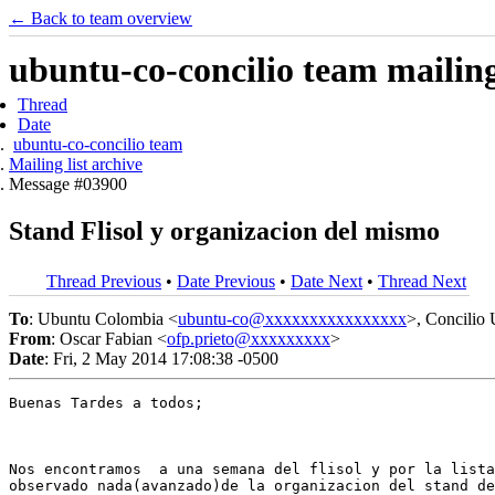
← Back to team overview
ubuntu-co-concilio team mailing 
Thread
Date
ubuntu-co-concilio team
Mailing list archive
Message #03900
Stand Flisol y organizacion del mismo
Thread Previous
•
Date Previous
•
Date Next
•
Thread Next
To
: Ubuntu Colombia <
ubuntu-co@xxxxxxxxxxxxxxxx
>, Concilio
From
: Oscar Fabian <
ofp.prieto@xxxxxxxxx
>
Date
: Fri, 2 May 2014 17:08:38 -0500
Buenas Tardes a todos;

Nos encontramos  a una semana del flisol y por la lista
observado nada(avanzado)de la organizacion del stand de