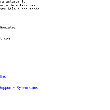
ra aclarar la

ncia de anteriores

ste hilo buena tarde

Gonzalez

t.com

ists
Support
•
System status