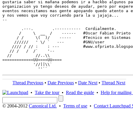
gustaria saber si mañana podemos ir a hackbo algunos pa
organizacion yo tengo deseos de ayudar, pero por expere
eventos necesitamos mas gente apoyando quedo atento a e
y nos vemos que voy corriendo para la u jajaja...

-- 

        .---.        .-----------  Cordialmente.

       /     \  __  /    ------   #Oscar Fabian Prieto 
      / /     \(  )/    -----     #Tecnico en Sistemas

     //////   ' \/ `   ---        #GNU/user

    //// / // :    : ---          #www.ofprieto.blogspo
   // /   /  /`    '--

  //          //..\\

=============UU====UU====

             '//||\\`

Thread Previous
•
Date Previous
•
Date Next
•
Thread Next
•
Take the tour
•
Read the guide
•
Help for mailing l
© 2004-2012
Canonical Ltd.
•
Terms of use
•
Contact Launchpad 