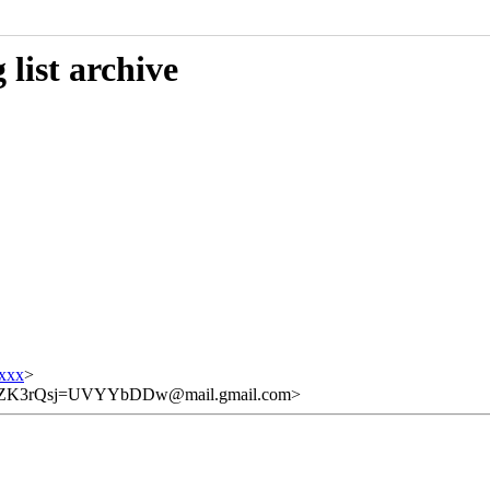
list archive
xxx
>
3rQsj=UVYYbDDw@mail.gmail.com>