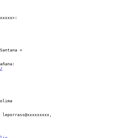
xxxxx>:

Santana <

añana:

/
olima

 leporrass@xxxxxxxxx,

lio