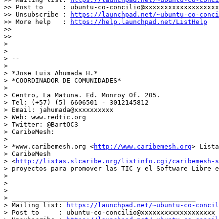
>> Post to     : ubuntu-co-concilio@xxxxxxxxxxxxxxxxxxx

>> Unsubscribe : 
https://launchpad.net/~ubuntu-co-conci
>> More help   : 
https://help.launchpad.net/ListHelp
>>

>>

>

>

> --

>

> *Jose Luis Ahumada H.*

> *COORDINADOR DE COMUNIDADES*

>

> Centro, La Matuna. Ed. Monroy Of. 205.

> Tel: (+57) (5) 6606501 - 3012145812

> Email: jahumada@xxxxxxxxxx

> Web: www.redtic.org

> Twitter: @BartOC3

> CaribeMesh:

>

> *www.caribemesh.org <
http://www.caribemesh.org
> Lista
> CaribeMesh

> <
http://listas.slcaribe.org/listinfo.cgi/caribemesh-s
> proyectos para promover las TIC y el Software Libre e
>

>

>

> _______________________________________________

> Mailing list: 
https://launchpad.net/~ubuntu-co-concil
> Post to     : ubuntu-co-concilio@xxxxxxxxxxxxxxxxxxx
