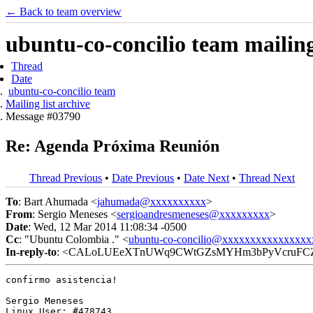
← Back to team overview
ubuntu-co-concilio team mailing 
Thread
Date
ubuntu-co-concilio team
Mailing list archive
Message #03790
Re: Agenda Próxima Reunión
Thread Previous
•
Date Previous
•
Date Next
•
Thread Next
To
: Bart Ahumada <
jahumada@xxxxxxxxxx
>
From
: Sergio Meneses <
sergioandresmeneses@xxxxxxxxx
>
Date
: Wed, 12 Mar 2014 11:08:34 -0500
Cc
: "Ubuntu Colombia ." <
ubuntu-co-concilio@xxxxxxxxxxxxxxxx
In-reply-to
: <CALoLUEeXTnUWq9CWtGZsMYHm3bPyVcruFCZK
confirmo asistencia!

Sergio Meneses

Linux User: #478743
