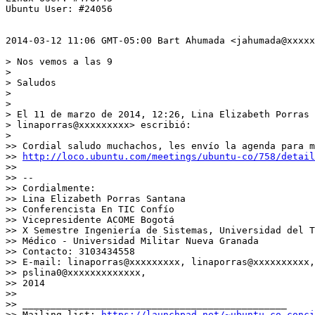
Ubuntu User: #24056

2014-03-12 11:06 GMT-05:00 Bart Ahumada <jahumada@xxxxx
> Nos vemos a las 9

>

> Saludos

>

>

> El 11 de marzo de 2014, 12:26, Lina Elizabeth Porras 
> linaporras@xxxxxxxxx> escribió:

>

>> Cordial saludo muchachos, les envío la agenda para m
>> 
http://loco.ubuntu.com/meetings/ubuntu-co/758/detail
>>

>> --

>> Cordialmente:

>> Lina Elizabeth Porras Santana

>> Conferencista En TIC Confío

>> Vicepresidente ACOME Bogotá

>> X Semestre Ingeniería de Sistemas, Universidad del T
>> Médico - Universidad Militar Nueva Granada

>> Contacto: 3103434558

>> E-mail: linaporras@xxxxxxxxx, linaporras@xxxxxxxxxx,
>> pslina0@xxxxxxxxxxxxx,

>> 2014

>>

>> _______________________________________________

>> Mailing list: 
https://launchpad.net/~ubuntu-co-conci