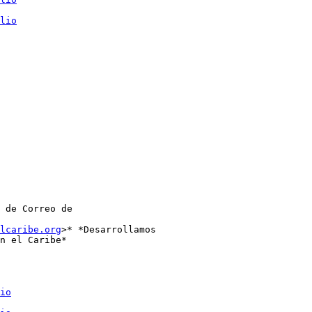
lio
 de Correo de

lcaribe.org
>* *Desarrollamos

n el Caribe*

io