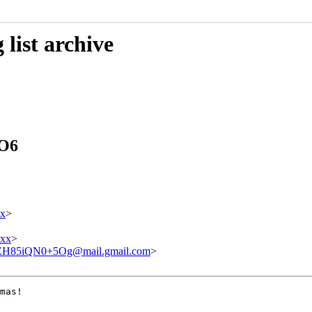
list archive
CO6
x
>
xxx
>
H85iQN0+5Og@mail.gmail.com
>
mas!
