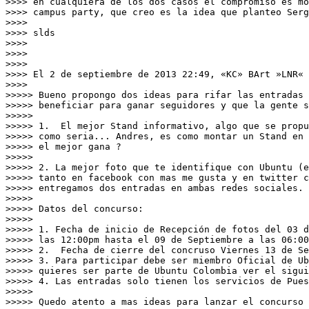
>>>> en cualquiera de los dos casos el compromiso es mo
>>>> campus party, que creo es la idea que planteo Serg
>>>>

>>>> slds

>>>>

>>>>

>>>>

>>>> El 2 de septiembre de 2013 22:49, «KC» BArt »LNR« 
>>>>

>>>>> Bueno propongo dos ideas para rifar las entradas 
>>>>> beneficiar para ganar seguidores y que la gente s
>>>>>

>>>>> 1.  El mejor Stand informativo, algo que se propu
>>>>> como seria... Andres, es como montar un Stand en 
>>>>> el mejor gana ?

>>>>>

>>>>> 2. La mejor foto que te identifique con Ubuntu (e
>>>>> tanto en facebook con mas me gusta y en twitter c
>>>>> entregamos dos entradas en ambas redes sociales.

>>>>>

>>>>> Datos del concurso:

>>>>>

>>>>> 1. Fecha de inicio de Recepción de fotos del 03 d
>>>>> las 12:00pm hasta el 09 de Septiembre a las 06:00
>>>>> 2.  Fecha de cierre del concruso Viernes 13 de Se
>>>>> 3. Para participar debe ser miembro Oficial de Ub
>>>>> quieres ser parte de Ubuntu Colombia ver el sigui
>>>>> 4. Las entradas solo tienen los servicios de Pues
>>>>>

>>>>> Quedo atento a mas ideas para lanzar el concurso 