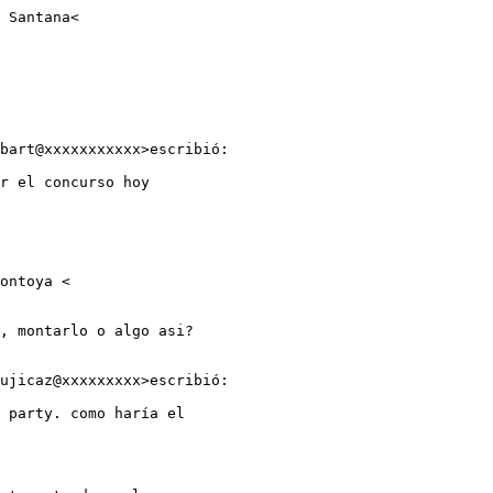
 Santana<

bart@xxxxxxxxxxx>escribió:

r el concurso hoy

ontoya <

, montarlo o algo asi?

ujicaz@xxxxxxxxx>escribió:

 party. como haría el
