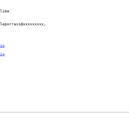
lima

leporrass@xxxxxxxxx,

io
io