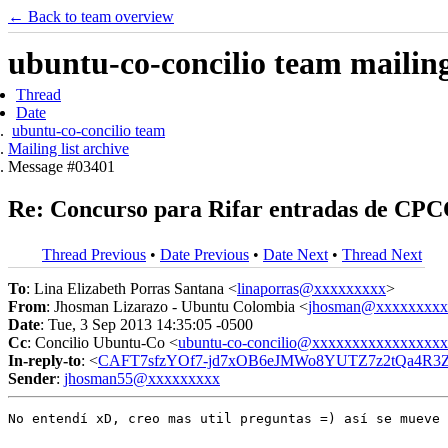
← Back to team overview
ubuntu-co-concilio team mailing 
Thread
Date
ubuntu-co-concilio team
Mailing list archive
Message #03401
Re: Concurso para Rifar entradas de CP
Thread Previous
•
Date Previous
•
Date Next
•
Thread Next
To
: Lina Elizabeth Porras Santana <
linaporras@xxxxxxxxx
>
From
: Jhosman Lizarazo - Ubuntu Colombia <
jhosman@xxxxxxxxx
Date
: Tue, 3 Sep 2013 14:35:05 -0500
Cc
: Concilio Ubuntu-Co <
ubuntu-co-concilio@xxxxxxxxxxxxxxxx
In-reply-to
: <
CAFT7sfzYOf7-jd7xOB6eJMWo8YUTZ7z2tQa4R3Z
Sender
:
jhosman55@xxxxxxxxx
No entendí xD, creo mas util preguntas =) así se mueve 