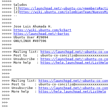
>>>>>

>>>>> Saludos

>>>>> [1]
https://launchpad.net/~ubuntu-co/+members#acti
>>>>> [2]
https://wiki.ubuntu.com/ColombianTeam/NuevosMi
>>>>> --

>>>>>

>>>>>

>>>>> Jose Luis Ahumada H.

>>>>> 
https://wiki.ubuntu.com/kcbart
>>>>> 
https://launchpad.net/~bartoc
>>>>> Ubuntu User #29094

>>>>> GNU/LINUX #497596

>>>>>

>>>>> _______________________________________________

>>>>> Mailing list: 
https://launchpad.net/~ubuntu-co-co
>>>>> Post to     : ubuntu-co-concilio@xxxxxxxxxxxxxxxx
>>>>> Unsubscribe : 
https://launchpad.net/~ubuntu-co-co
>>>>> More help   : 
https://help.launchpad.net/ListHelp
>>>>>

>>>>>

>>>>

>>>> _______________________________________________

>>>> Mailing list: 
https://launchpad.net/~ubuntu-co-con
>>>> Post to     : ubuntu-co-concilio@xxxxxxxxxxxxxxxxx
>>>> Unsubscribe : 
https://launchpad.net/~ubuntu-co-con
>>>> More help   : 
https://help.launchpad.net/ListHelp
>>>>

>>>>

>>>

>>>
