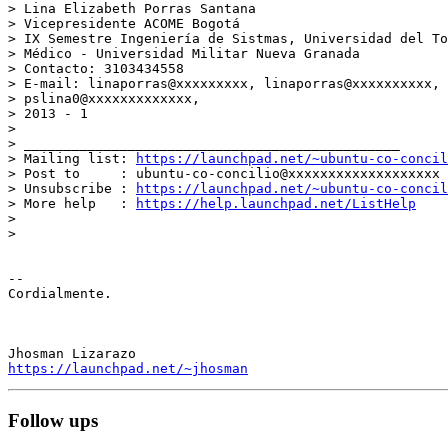
> Lina Elizabeth Porras Santana

> Vicepresidente ACOME Bogotá

> IX Semestre Ingeniería de Sistmas, Universidad del To
> Médico - Universidad Militar Nueva Granada

> Contacto: 3103434558

> E-mail: linaporras@xxxxxxxxx, linaporras@xxxxxxxxxx, 
> pslina0@xxxxxxxxxxxxx,

> 2013 - 1

>

> _______________________________________________

> Mailing list: 
https://launchpad.net/~ubuntu-co-concil
> Post to     : ubuntu-co-concilio@xxxxxxxxxxxxxxxxxxx

> Unsubscribe : 
https://launchpad.net/~ubuntu-co-concil
> More help   : 
https://help.launchpad.net/ListHelp
>

>

-- 

Cordialmente.

https://launchpad.net/~jhosman
Follow ups