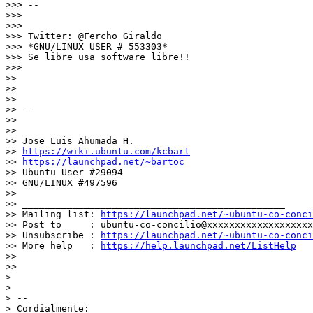
>>> --

>>>

>>>

>>> Twitter: @Fercho_Giraldo

>>> *GNU/LINUX USER # 553303*

>>> Se libre usa software libre!!

>>>

>>

>>

>>

>> --

>>

>>

>> Jose Luis Ahumada H.

>> 
https://wiki.ubuntu.com/kcbart
>> 
https://launchpad.net/~bartoc
>> Ubuntu User #29094

>> GNU/LINUX #497596

>>

>> _______________________________________________

>> Mailing list: 
https://launchpad.net/~ubuntu-co-conci
>> Post to     : ubuntu-co-concilio@xxxxxxxxxxxxxxxxxxx

>> Unsubscribe : 
https://launchpad.net/~ubuntu-co-conci
>> More help   : 
https://help.launchpad.net/ListHelp
>>

>>

>

>

> --

> Cordialmente:
