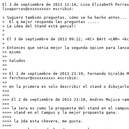
El 3 de septiembre de 2013 12:14, Lina Elizabeth Porras
linaporras@xxxxxxxxx> escribió:

> Sugiero también preguntas, cómo se ha hecho antes...

>  El q mejor responda las preguntas .....

> La idea del Stand está genial!

>

>

> El 3 de septiembre de 2013 09:22, «KC» BArt »LNR« <kc
>

> Entonces que seria mejor la segunda opcion para lanza
>> mismo

>>

>> Saludos

>>

>>

>> El 2 de septiembre de 2013 23:19, Fernando Giraldo M
>> ferchosur@xxxxxxxxx> escribió:

>>

>> en la primera es solo describir el stand o dibujarlo
>>>

>>>

>>> El 2 de septiembre de 2013 23:18, Andres Mujica <am
>>>

>>> la 1era es como la propuesta del stand en el campus
>>>> stand en el Campus y la mejor propuesta gana.

>>>>

>>>> la 2da esta chevere, me gusta.

>>>>
