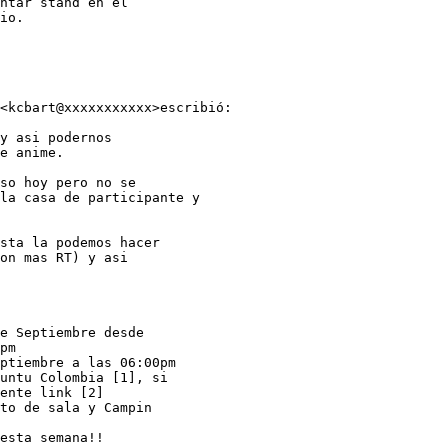
ntar stand en el

io.

<kcbart@xxxxxxxxxxx>escribió:

y asi podernos

e anime.

so hoy pero no se

la casa de participante y

sta la podemos hacer

on mas RT) y asi

e Septiembre desde

pm

ptiembre a las 06:00pm

untu Colombia [1], si

ente link [2]

to de sala y Campin

esta semana!!
