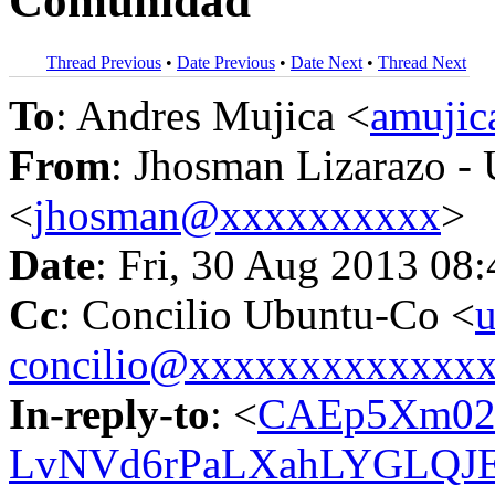
Comunidad
Thread Previous
•
Date Previous
•
Date Next
•
Thread Next
To
: Andres Mujica <
amuji
From
: Jhosman Lizarazo -
<
jhosman@xxxxxxxxxx
>
Date
: Fri, 30 Aug 2013 08
Cc
: Concilio Ubuntu-Co <
u
concilio@xxxxxxxxxxxxx
In-reply-to
: <
CAEp5Xm02
LvNVd6rPaLXahLYGLQJEg