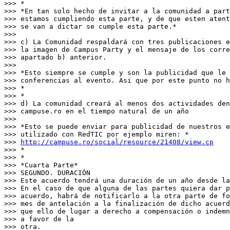
>>> *

>>> *En tan solo hecho de invitar a la comunidad a part
>>> estamos cumpliendo esta parte, y de que esten atent
>>> se van a dictar se cumple esta parte.*

>>>

>>> c) La Comunidad respaldará con tres publicaciones e
>>> la imagen de Campus Party y el mensaje de los corre
>>> apartado b) anterior.

>>>

>>> *Esto siempre se cumple y son la publicidad que le 
>>> conferencias al evento. Asi que por este punto no h
>>> *

>>> *

>>> d) La comunidad creará al menos dos actividades den
>>> campuse.ro en el tiempo natural de un año

>>>

>>> *Esto se puede enviar para publicidad de nuestros e
>>> utilizado con RedTIC por ejemplo miren: *

>>> 
http://campuse.ro/social/resource/21408/view.cp
>>> *

>>> *

>>> *Cuarta Parte*

>>> SEGUNDO. DURACIÓN

>>> Este acuerdo tendrá una duración de un año desde la
>>> En el caso de que alguna de las partes quiera dar p
>>> acuerdo, habrá de notificarlo a la otra parte de fo
>>> mes de antelación a la finalización de dicho acuerd
>>> que ello de lugar a derecho a compensación o indemn
>>> a favor de la

>>> otra.
