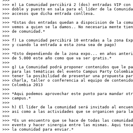
>>>

>>> e) La Comunidad percibirá 2 (dos) entradas VIP con 
>>> doble y puesto en sala para el líder de la Comunida
>>> accesos que dicha entrada conlleva.

>>>

>>> *Estas dos entradas quedan a dispocision de la comu
>>> vemos a quien se la damos.. No necesaria mente tien
>>> de comunidad.*

>>>

>>> f) La comunidad percibirá 10 entradas a la zona Exp
>>> y cuando la entrada a esta zona sea de pago)

>>>

>>> *Esto dependiendo de la zona expo... en años anteri
>>> de 5.000 este año como que va ser gratis.*

>>>

>>> g) La Comunidad podrá proponer contenidos que le pa
>>> para las temáticas del evento Campus Party Colombia
>>> tener la posibilidad de presentar una propuesta par
>>> charla, taller o conferencia al equipo de contenido
>>> Colombia 2013

>>>

>>> *Aqui podemos aprovechar este punto para mandar otr
>>> campus.*

>>>

>>> h) El líder de la comunidad será invitado al encuen
>>> así como a las actividades que se organicen para la
>>>

>>> *Es un encuentro que se hace de todas las comunidad
>>> evento y hacer sinergia entre las mismas. Aqui toca
>>> la comunidad para enviar.*
