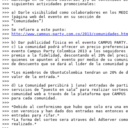
>>> siguientes actividades promocionales:

>>>

>>> a) Darle visibilidad como colaboradores en los MEDI
>>> (página web del evento en su sección de

>>> “Comunidades”)

>>> *

>>> Se refiere a este punto:

>>> 
http://www.campus-party.com.co/2013/comunidades.htm
>>>

>>> b) Dar publicidad física en el evento CAMPUS PARTY.

>>> c) La comunidad podrá ofrecer un precio preferencia
>>> evento Campus Party Colombia 2013 a los seguidores 
>>> premio a la fidelidad, descontando el 20% del preci
>>> quienes se apunten al evento por medio de su comuni
>>> de descuento que se dará al lider de la comunidad p
>>>

>>> *Los miembros de UbuntuColombia tendran un 20% de d
>>> valor de la entrada.*

>>>

>>> d) La Comunidad percibirá 1 (una) entradas de parti
>>> servicios de “puesto en sala” para realizar sorteos
>>> comunidad web a través de la plataforma que CAMPUS 
>>> para cada comunidad.

>>>

>>> *Debido al conformismo que hubo que solo era una en
>>> con veronica y han dado dos entradas mas entonces e
>>> entradas para rifar.*

>>> *La forma del sorteo sera atraves del AdServer como
>>> realizado.*
