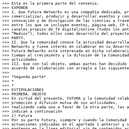
>>> Esta es la primera parte del convenio.

>>> EXPONEN

>>> I. Que Futura Networks es una compañía dedicada, pr
>>> comercializar, producir y desarrollar eventos y con
>>> innovación y de divulgación de las ciencias a travé
>>> entre los que se incluyen eventos, página web, CP L
>>> canales propios de TV digital/online (todos los ant
>>> “Medios”), todos ellos como desarrollo del proyecto
>>> PARTY.

>>> II. Que la comunidad conoce la actividad desarrolla
>>> Networks y tiene interés en colaborar en su desarro
>>> Futura Networks está interesada en dicha colaboraci
>>> tiempo al crecimiento y la difusión de la Comunidad
>>> actividades

>>> III. Que con tal objeto, ambas partes han decidido 
>>> acuerdo de colaboración con arreglo a las siguiente
>>>

>>> *Segunda parte*

>>> *

>>> *

>>> ESTIPULACIONES

>>> PRIMERA. OBJETO

>>> En virtud del presente, FUTURA y la Comunidad colab
>>> promoción y difusión mutua de sus actividades,

>>> realizando cada una a favor de la otra parte, las a
>>> indican a continuación

>>> 1) Futura

>>> Por su parte Futura, siempre y cuando la Comunidad 
>>> actuaciones indicadas en el apartado 1 anterior y s
>>> mantenga en la línea editorial y/o de contenidos ac