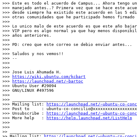
>>> Este es todo el acuerdo de Campus... Ahora tengo un
>>> manejado antes..? Primera vez que se hace este acue
>>> desde siempre ha existido este acuerdo en las 5 edi
>>> otras comunidades que he participado hemos firmado 
>>>

>>> Lo unico malo de este acuerdo es que este año bajar
>>> VIP pero es algo normal ya que hay menos disponibil
>>> años anteriores.

>>>

>>> PD: creo que este correo se debio enviar antes...

>>>

>>> Saludos y nos vemos!!

>>> --

>>>

>>>

>>> Jose Luis Ahumada H.

>>> 
https://wiki.ubuntu.com/kcbart
>>> 
https://launchpad.net/~bartoc
>>> Ubuntu User #29094

>>> GNU/LINUX #497596

>>>

>>> _______________________________________________

>>> Mailing list: 
https://launchpad.net/~ubuntu-co-conc
>>> Post to     : ubuntu-co-concilio@xxxxxxxxxxxxxxxxxx
>>> Unsubscribe : 
https://launchpad.net/~ubuntu-co-conc
>>> More help   : 
https://help.launchpad.net/ListHelp
>>>

>>>

>> _______________________________________________

>> Mailing list: 
https://launchpad.net/~ubuntu-co-conci