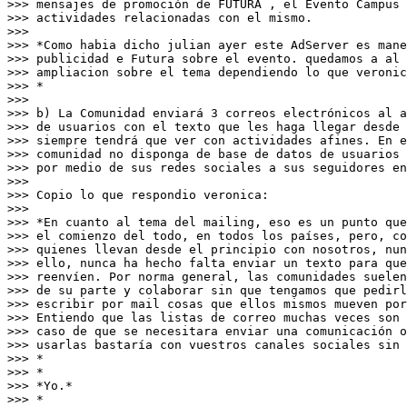
>>> mensajes de promoción de FUTURA , el Evento Campus 
>>> actividades relacionadas con el mismo.

>>>

>>> *Como habia dicho julian ayer este AdServer es mane
>>> publicidad e Futura sobre el evento. quedamos a al 
>>> ampliacion sobre el tema dependiendo lo que veronic
>>> *

>>>

>>> b) La Comunidad enviará 3 correos electrónicos al a
>>> de usuarios con el texto que les haga llegar desde 
>>> siempre tendrá que ver con actividades afines. En e
>>> comunidad no disponga de base de datos de usuarios 
>>> por medio de sus redes sociales a sus seguidores en
>>>

>>> Copio lo que respondio veronica:

>>>

>>> *En cuanto al tema del mailing, eso es un punto que
>>> el comienzo del todo, en todos los países, pero, co
>>> quienes llevan desde el principio con nosotros, nun
>>> ello, nunca ha hecho falta enviar un texto para que
>>> reenvíen. Por norma general, las comunidades suelen
>>> de su parte y colaborar sin que tengamos que pedirl
>>> escribir por mail cosas que ellos mismos mueven por
>>> Entiendo que las listas de correo muchas veces son 
>>> caso de que se necesitara enviar una comunicación o
>>> usarlas bastaría con vuestros canales sociales sin 
>>> *

>>> *

>>> *Yo.*

>>> *
