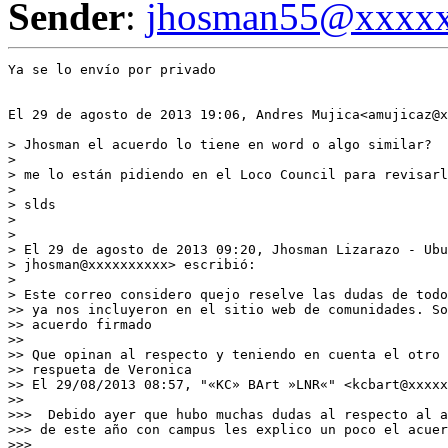
Sender
:
jhosman55@xxxx
Ya se lo envío por privado

El 29 de agosto de 2013 19:06, Andres Mujica<amujicaz@x
> Jhosman el acuerdo lo tiene en word o algo similar?

>

> me lo están pidiendo en el Loco Council para revisarl
>

> slds

>

>

> El 29 de agosto de 2013 09:20, Jhosman Lizarazo - Ubu
> jhosman@xxxxxxxxxx> escribió:

>

> Este correo considero quejo reselve las dudas de todo
>> ya nos incluyeron en el sitio web de comunidades. So
>> acuerdo firmado

>>

>> Que opinan al respecto y teniendo en cuenta el otro 
>> respueta de Veronica

>> El 29/08/2013 08:57, "«KC» BArt »LNR«" <kcbart@xxxxx
>>

>>>  Debido ayer que hubo muchas dudas al respecto al a
>>> de este año con campus les explico un poco el acuer
>>>
