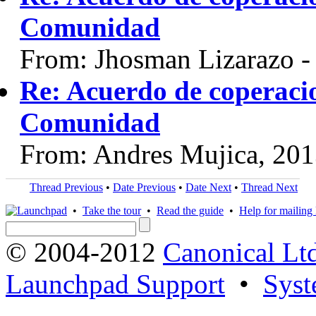
Comunidad
From: Jhosman Lizarazo 
Re: Acuerdo de coperaci
Comunidad
From: Andres Mujica, 20
Thread Previous
•
Date Previous
•
Date Next
•
Thread Next
•
Take the tour
•
Read the guide
•
Help for mailing l
© 2004-2012
Canonical Lt
Launchpad Support
•
Syst