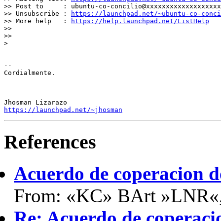
>> Post to     : ubuntu-co-concilio@xxxxxxxxxxxxxxxxxxx

>> Unsubscribe : 
https://launchpad.net/~ubuntu-co-conci
>> More help   : 
https://help.launchpad.net/ListHelp
>>

>>

>

-- 

Cordialmente.

https://launchpad.net/~jhosman
References
Acuerdo de coperacion 
From: «KC» BArt »LNR«,
Re: Acuerdo de coperaci