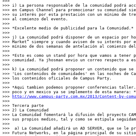
>>>

>>> i) La persona responsable de la comunidad podrá acc
>>> en Campus Channel para promocionar su comunidad sie
>>> su interés por esta prestación con un mínimo de tre
>>> al comienzo del evento.

>>>

>>> *Excelente medio de publicidad para la Comunidad.*

>>>

>>> j) La comunidad podrá disponer de un espacio por ho
>>> Market” siempre y cuando avisen de su interés por e
>>> mínimo de dos semanas de antelación al comienzo del
>>>

>>> *Esto es como un stand por hora que vamos a tener p
>>> comunidad. Ya jhosman envio un correo respecto a es
>>>

>>> k) La comunidad podrá proponer un contenido que se 
>>> 'Los contenidos de comunidades' en las noches de Ca
>>> los contenidos oficiales de Campus Party.

>>>

>>> *Aqui tambien podemos proponer conferencias taller.
>>> poco y en mexico ya se implemento de esta manera: *
>>> 
http://www.campus-party.com.mx/2013/Content-by-comu
>>>

>>> Tercera parte

>>> 2) La Comunidad

>>> La Comunidad fomentará la difusión del proyecto CAM
>>> sus propios medios, tal y como se estipula seguidam
>>>

>>>  a) La Comunidad añadirá un AD SERVER, que se le pr
>>> Futura Networks, en la página principal de su sitio