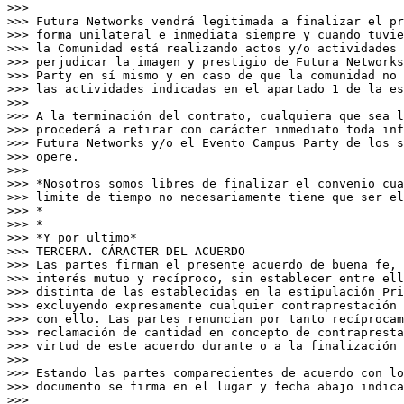
>>>

>>> Futura Networks vendrá legitimada a finalizar el pr
>>> forma unilateral e inmediata siempre y cuando tuvie
>>> la Comunidad está realizando actos y/o actividades 
>>> perjudicar la imagen y prestigio de Futura Networks
>>> Party en sí mismo y en caso de que la comunidad no 
>>> las actividades indicadas en el apartado 1 de la es
>>>

>>> A la terminación del contrato, cualquiera que sea l
>>> procederá a retirar con carácter inmediato toda inf
>>> Futura Networks y/o el Evento Campus Party de los s
>>> opere.

>>>

>>> *Nosotros somos libres de finalizar el convenio cua
>>> limite de tiempo no necesariamente tiene que ser el
>>> *

>>> *

>>> *Y por ultimo*

>>> TERCERA. CÁRACTER DEL ACUERDO

>>> Las partes firman el presente acuerdo de buena fe, 
>>> interés mutuo y recíproco, sin establecer entre ell
>>> distinta de las establecidas en la estipulación Pri
>>> excluyendo expresamente cualquier contraprestación 
>>> con ello. Las partes renuncian por tanto recíprocam
>>> reclamación de cantidad en concepto de contrapresta
>>> virtud de este acuerdo durante o a la finalización 
>>>

>>> Estando las partes comparecientes de acuerdo con lo
>>> documento se firma en el lugar y fecha abajo indica
>>>
