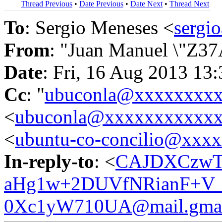
Thread Previous
•
Date Previous
•
Date Next
•
Thread Next
To
: Sergio Meneses <
sergi
From
: "Juan Manuel \"Z37
Date
: Fri, 16 Aug 2013 13
Cc
: "
ubuconla@xxxxxxxx
<
ubuconla@xxxxxxxxxxx
<
ubuntu-co-concilio@xxx
In-reply-to
: <
CAJDXCzwT
aHg1w+2DUVfNRianF+V_
0Xc1yW710UA@mail.gmai