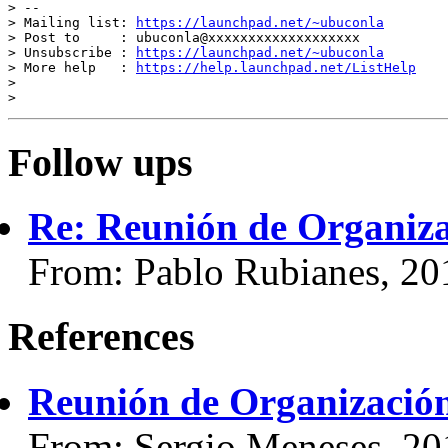
> --

> Mailing list: 
https://launchpad.net/~ubuconla
> Post to     : ubuconla@xxxxxxxxxxxxxxxxxxx

> Unsubscribe : 
https://launchpad.net/~ubuconla
> More help   : 
https://help.launchpad.net/ListHelp
>

Follow ups
Re: Reunión de Organiz
From: Pablo Rubianes, 20
References
Reunión de Organizaci
From: Sergio Meneses, 20