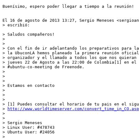
Buenísimo, espero poder llegar a tiempo a la reunión!

El 16 de agosto de 2013 13:27, Sergio Meneses <sergioan
> escribió:

> Saludos compañeros!

>

>

> Con el fin de ir adelantando los preparativos para la
> la UbuconLA hemos planeado la primera reunión oficial
> organizador y el llamado a todos los que nos quieran 
> jueves 22 de Agosto a las 22:00 de Colombia[1] en el 
> #ubuntu-co-meeting de Freenode.

>

>

>

> Estamos en contacto

>

>

>

> [1] Puedes consultar el horario de tu pais en el sigu
> 
http://www.worldtimeserver.com/convert_time_in_CO.asp
>

>

> Sergio Meneses

> Linux User: #478743

> Ubuntu User: #24056

>
