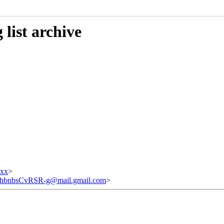
list archive
xxx
>
nbsCvRSR-g@mail.gmail.com
>