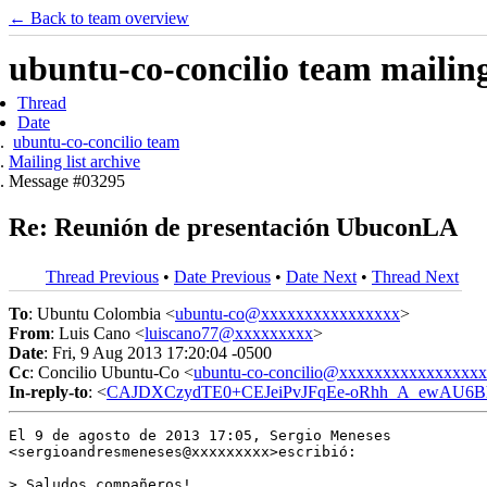
← Back to team overview
ubuntu-co-concilio team mailing 
Thread
Date
ubuntu-co-concilio team
Mailing list archive
Message #03295
Re: Reunión de presentación UbuconLA
Thread Previous
•
Date Previous
•
Date Next
•
Thread Next
To
: Ubuntu Colombia <
ubuntu-co@xxxxxxxxxxxxxxxx
>
From
: Luis Cano <
luiscano77@xxxxxxxxx
>
Date
: Fri, 9 Aug 2013 17:20:04 -0500
Cc
: Concilio Ubuntu-Co <
ubuntu-co-concilio@xxxxxxxxxxxxxxxx
In-reply-to
: <
CAJDXCzydTE0+CEJeiPvJFqEe-oRhh_A_ewAU6Bhb
El 9 de agosto de 2013 17:05, Sergio Meneses

<sergioandresmeneses@xxxxxxxxx>escribió:

> Saludos compañeros!
