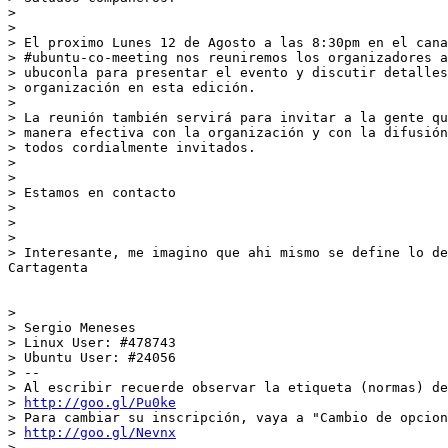
>

>

> El proximo Lunes 12 de Agosto a las 8:30pm en el cana
> #ubuntu-co-meeting nos reuniremos los organizadores a
> ubuconla para presentar el evento y discutir detalles
> organización en esta edición.

>

> La reunión también servirá para invitar a la gente qu
> manera efectiva con la organización y con la difusión
> todos cordialmente invitados.

>

>

> Estamos en contacto

>

>

>

> Interesante, me imagino que ahi mismo se define lo de
Cartagenta

>

> Sergio Meneses

> Linux User: #478743

> Ubuntu User: #24056

> --

> Al escribir recuerde observar la etiqueta (normas) de
> 
http://goo.gl/Pu0ke
> Para cambiar su inscripción, vaya a "Cambio de opcion
> 
http://goo.gl/Nevnx
>
