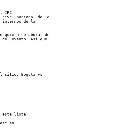
l IRC

 nivel nacional de la

 internos de la

e quiera colaborar de

 del evento, Así que

l sitio: Bogota vs

 esta lista:

es" en
