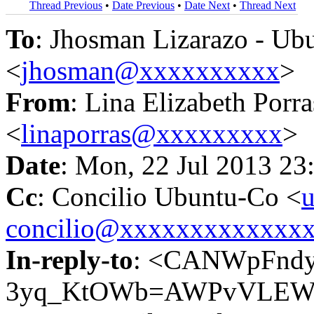
Thread Previous
•
Date Previous
•
Date Next
•
Thread Next
To
: Jhosman Lizarazo - Ub
<
jhosman@xxxxxxxxxx
>
From
: Lina Elizabeth Porr
<
linaporras@xxxxxxxxx
>
Date
: Mon, 22 Jul 2013 23
Cc
: Concilio Ubuntu-Co <
u
concilio@xxxxxxxxxxxxx
In-reply-to
: <CANWpFndy
3yq_KtOWb=AWPvVLEW