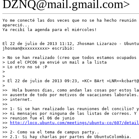
DZNQ@mail.gmail.com>
Yo me conecté las dos veces que no se ha hecho reunión 
apareció...

Ya recibí la agenda para el miércoles!

El 22 de julio de 2013 11:12, Jhosman Lizarazo - Ubuntu
jhosman@xxxxxxxxxx> escribió:

> No se han realizado (creo que todos estamos ocupados 
> Lod el CPCO6 ya envié un mail a la lista

> Lo otro no sé :P

>

>

> El 22 de julio de 2013 09:23, «KC» BArt »LNR«<kcbart@
>

>>  Hola buenos dias, como andan las cosas por estos la
>> ausente de todo por motivos de vacaciones laborales.
>> internet.

>>

>> 1- Si se han realizado las reuniones del concilio? y
>> ni mensajes por ninguna de las listas de correos. Y 
>> reunion fue el 06 de junio

>> 
http://loco.ubuntu.com/meetings/ubuntu-co/607/detail
>>

>> 2- Como va el tema de campus party..

>> 2.1- Si hay charlas por partes de UbuntuColombia.
