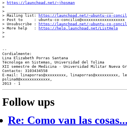
> 
https://launchpad.net/~jhosman
>

> _______________________________________________

> Mailing list: 
https://launchpad.net/~ubuntu-co-concil
> Post to     : ubuntu-co-concilio@xxxxxxxxxxxxxxxxxxx

> Unsubscribe : 
https://launchpad.net/~ubuntu-co-concil
> More help   : 
https://help.launchpad.net/ListHelp
>

>

-- 

Cordialmente:

Lina Elizabeth Porras Santana

Técnologa en Sistemas, Universidad del Tolima

XII semestre de Medicina - Universidad Militar Nueva Gr
Contacto: 3103434558

E-mail: linaporras@xxxxxxxxx, linaporras@xxxxxxxxxx, le
pslina0@xxxxxxxxxxxxx,

Follow ups
Re: Como van las cosas..