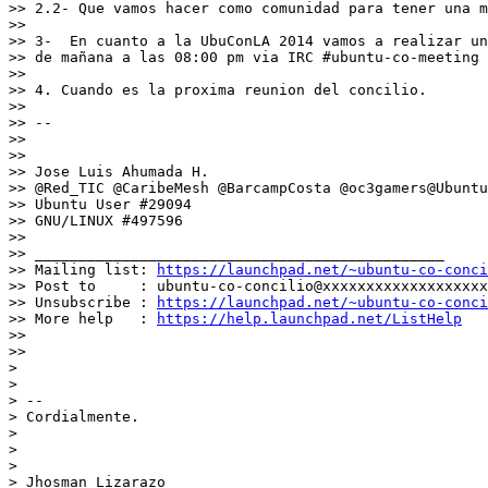
>> 2.2- Que vamos hacer como comunidad para tener una m
>>

>> 3-  En cuanto a la UbuConLA 2014 vamos a realizar un
>> de mañana a las 08:00 pm via IRC #ubuntu-co-meeting

>>

>> 4. Cuando es la proxima reunion del concilio.

>>

>> --

>>

>>

>> Jose Luis Ahumada H.

>> @Red_TIC @CaribeMesh @BarcampCosta @oc3gamers@Ubuntu
>> Ubuntu User #29094

>> GNU/LINUX #497596

>>

>> _______________________________________________

>> Mailing list: 
https://launchpad.net/~ubuntu-co-conci
>> Post to     : ubuntu-co-concilio@xxxxxxxxxxxxxxxxxxx

>> Unsubscribe : 
https://launchpad.net/~ubuntu-co-conci
>> More help   : 
https://help.launchpad.net/ListHelp
>>

>>

>

>

> --

> Cordialmente.

>

>

>

> Jhosman Lizarazo
