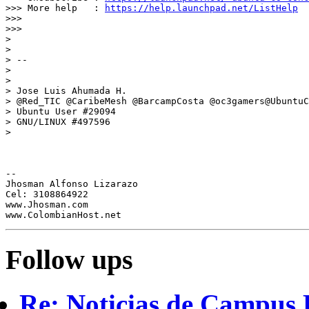
>>> More help   : 
https://help.launchpad.net/ListHelp
>>>

>>>

>

>

> --

>

>

> Jose Luis Ahumada H.

> @Red_TIC @CaribeMesh @BarcampCosta @oc3gamers@UbuntuC
> Ubuntu User #29094

> GNU/LINUX #497596

>

-- 

Jhosman Alfonso Lizarazo

Cel: 3108864922

www.Jhosman.com

Follow ups
Re: Noticias de Campus