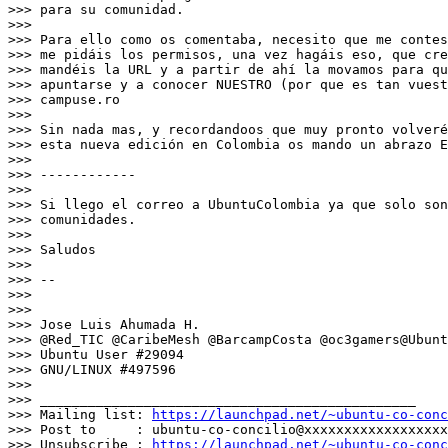
>>> para su comunidad.

>>>

>>> Para ello como os comentaba, necesito que me contes
>>> me pidáis los permisos, una vez hagáis eso, que cre
>>> mandéis la URL y a partir de ahí la movamos para qu
>>> apuntarse y a conocer NUESTRO (por que es tan vuest
>>> campuse.ro

>>>

>>> Sin nada mas, y recordandoos que muy pronto volveré
>>> esta nueva edición en Colombia os mando un abrazo E
>>>

>>> ------------

>>>

>>> Si llego el correo a UbuntuColombia ya que solo son
>>> comunidades.

>>>

>>> Saludos

>>>

>>> --

>>>

>>>

>>> Jose Luis Ahumada H.

>>> @Red_TIC @CaribeMesh @BarcampCosta @oc3gamers@Ubunt
>>> Ubuntu User #29094

>>> GNU/LINUX #497596

>>>

>>> _______________________________________________

>>> Mailing list: 
https://launchpad.net/~ubuntu-co-conc
>>> Post to     : ubuntu-co-concilio@xxxxxxxxxxxxxxxxxx
>>> Unsubscribe : 
https://launchpad.net/~ubuntu-co-conc