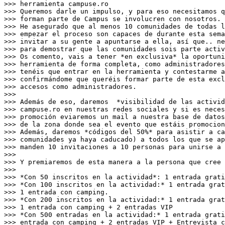
>>> herramienta campuse.ro

>>> Queremos darle un impulso, y para eso necesitamos q
>>> forman parte de Campus se involucren con nosotros.

>>> He asegurado que al menos 10 comunidades de todas l
>>> empezar el proceso son capaces de durante esta sema
>>> invitar a su gente a apuntarse a ella, así que.. ne
>>> para demostrar que las comunidades sois parte activ
>>> Os comento, vais a tener *en exclusiva* la oportuni
>>> herramienta de forma completa, como administradores
>>> tenéis que entrar en la herramienta y contestarme a
>>> confirmándome que queréis formar parte de esta excl
>>> accesos como administradores.

>>>

>>> Además de eso, daremos  *visibilidad de las activid
>>> campuse.ro en nuestras redes sociales y si es neces
>>> promoción eviaremos un mail a nuestra base de datos
>>> de la zona donde sea el evento que estáis promocion
>>> Además, daremos *códigos del 50%* para asistir a ca
>>> comunidades ya haya caducado) a todos los que se ap
>>> manden 10 invitaciones a 10 personas para unirse a 
>>>

>>> Y premiaremos de esta manera a la persona que cree 
>>>

>>> *Con 50 inscritos en la actividad*: 1 entrada grati
>>> *Con 100 inscritos en la actividad:* 1 entrada grat
>>> 1 entrada con camping.

>>> *Con 200 inscritos en la actividad:* 1 entrada grat
>>> 1 entrada con camping + 2 entradas VIP

>>> *Con 500 entradas en la actividad:* 1 entrada grati
>>> entrada con camping + 2 entradas VIP + Entrevista c