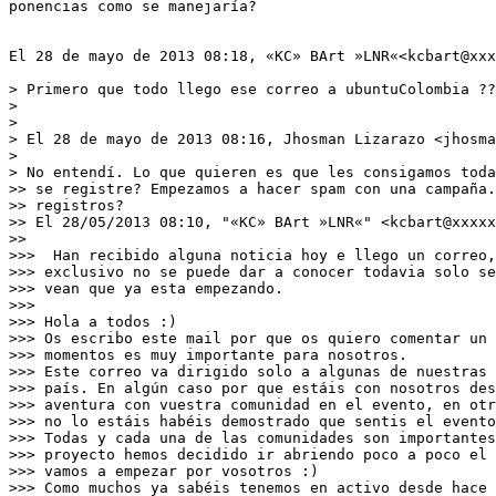
ponencias como se manejaría?

El 28 de mayo de 2013 08:18, «KC» BArt »LNR«<kcbart@xxx
> Primero que todo llego ese correo a ubuntuColombia ??
>

>

> El 28 de mayo de 2013 08:16, Jhosman Lizarazo <jhosma
>

> No entendí. Lo que quieren es que les consigamos toda
>> se registre? Empezamos a hacer spam con una campaña.
>> registros?

>> El 28/05/2013 08:10, "«KC» BArt »LNR«" <kcbart@xxxxx
>>

>>>  Han recibido alguna noticia hoy e llego un correo,
>>> exclusivo no se puede dar a conocer todavia solo se
>>> vean que ya esta empezando.

>>>

>>> Hola a todos :)

>>> Os escribo este mail por que os quiero comentar un 
>>> momentos es muy importante para nosotros.

>>> Este correo va dirigido solo a algunas de nuestras 
>>> país. En algún caso por que estáis con nosotros des
>>> aventura con vuestra comunidad en el evento, en otr
>>> no lo estáis habéis demostrado que sentis el evento
>>> Todas y cada una de las comunidades son importantes
>>> proyecto hemos decidido ir abriendo poco a poco el 
>>> vamos a empezar por vosotros :)

>>> Como muchos ya sabéis tenemos en activo desde hace 