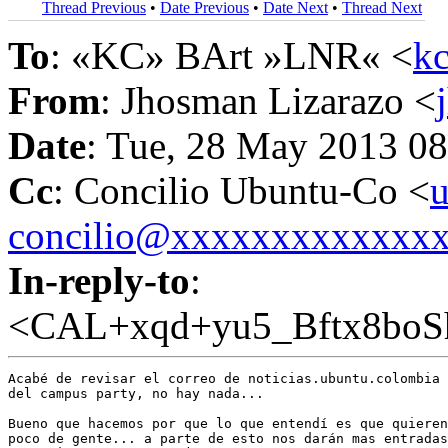
Thread Previous
•
Date Previous
•
Date Next
•
Thread Next
To
: «KC» BArt »LNR« <
k
From
: Jhosman Lizarazo <
Date
: Tue, 28 May 2013 08
Cc
: Concilio Ubuntu-Co <
u
concilio@xxxxxxxxxxxxx
In-reply-to
:
<CAL+xqd+yu5_Bftx8bo
Acabé de revisar el correo de noticias.ubuntu.colombia 
del campus party, no hay nada...

Bueno que hacemos por que lo que entendí es que quieren
poco de gente... a parte de esto nos darán mas entradas