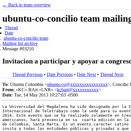
← Back to team overview
ubuntu-co-concilio team mailing 
Thread
Date
ubuntu-co-concilio team
Mailing list archive
Message #03210
Invitacion a participar y apoyar a congre
Thread Previous
•
Date Previous
•
Date Next
•
Thread Next
To
: Ubuntu Colombia <
ubuntu-co@xxxxxxxxxxxxxxxx
>, Concilio
From
: «KC» BArt »LNR« <
kcbart@xxxxxxxxxxx
>
Date
: Tue, 14 May 2013 10:27:03 -0500
La Universidad del Magdalena ha sido designada por la I
Internacional de Teletrabajo como la sede para su event
2014. Este evento que se ha realizado solamente en tres
americanos, hará presencia en su  cuarta edición en la 
de Colombia, Santa Marta. Es un evento carácter Latino 
invita a todas las entidades públicas y privadas a que 