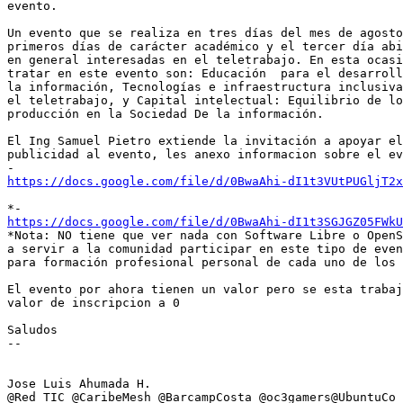
evento.

Un evento que se realiza en tres días del mes de agosto
primeros días de carácter académico y el tercer día abi
en general interesadas en el teletrabajo. En esta ocasi
tratar en este evento son: Educación  para el desarroll
la información, Tecnologías e infraestructura inclusiva
el teletrabajo, y Capital intelectual: Equilibrio de lo
producción en la Sociedad De la información.

El Ing Samuel Pietro extiende la invitación a apoyar el
publicidad al evento, les anexo informacion sobre el ev
https://docs.google.com/file/d/0BwaAhi-dI1t3VUtPUGljT2x
https://docs.google.com/file/d/0BwaAhi-dI1t3SGJGZ05FWkU
*Nota: NO tiene que ver nada con Software Libre o OpenS
a servir a la comunidad participar en este tipo de even
para formación profesional personal de cada uno de los 
El evento por ahora tienen un valor pero se esta trabaj
valor de inscripcion a 0

Saludos

-- 

Jose Luis Ahumada H.

@Red_TIC @CaribeMesh @BarcampCosta @oc3gamers@UbuntuCo 