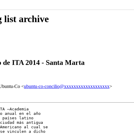
list archive
so de ITA 2014 - Santa Marta
 Ubuntu-Co <
ubuntu-co-concilio@xxxxxxxxxxxxxxxxxxx
>
TA –Academia

o anual en el año

 países latino

ciudad más antigua

Americano al cual se

se vinculen a dicho
