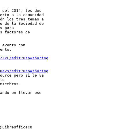
 del 2014, los dos

erto a la comunidad

ón los tres temas a

o de la Sociedad de

s para

s factores de

 evento con

ento.

ZZVE/edit?usp=sharing
0a2s/edit?usp=sharing
ource pero si le va

to

miembros.

ando en llevar ese

@LibreOfficeCO
