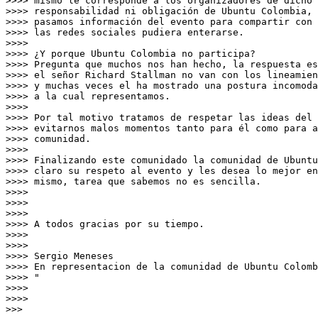
>>>> mismo le corresponde a los organizadores de dicho 
>>>> responsabilidad ni obligación de Ubuntu Colombia, 
>>>> pasamos información del evento para compartir con 
>>>> las redes sociales pudiera enterarse.

>>>>

>>>> ¿Y porque Ubuntu Colombia no participa?

>>>> Pregunta que muchos nos han hecho, la respuesta es
>>>> el señor Richard Stallman no van con los lineamien
>>>> y muchas veces el ha mostrado una postura incomoda
>>>> a la cual representamos.

>>>>

>>>> Por tal motivo tratamos de respetar las ideas del 
>>>> evitarnos malos momentos tanto para él como para a
>>>> comunidad.

>>>>

>>>> Finalizando este comunidado la comunidad de Ubuntu
>>>> claro su respeto al evento y les desea lo mejor en
>>>> mismo, tarea que sabemos no es sencilla.

>>>>

>>>>

>>>>

>>>> A todos gracias por su tiempo.

>>>>

>>>>

>>>> Sergio Meneses

>>>> En representacion de la comunidad de Ubuntu Colomb
>>>> "

>>>>

>>>>

>>>
