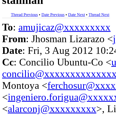
stallman
Thread Previous
•
Date Previous
•
Date Next
•
Thread Next
To
:
amujicaz@xxxxxxxxx
From
: Jhosman Lizarazo <
Date
: Fri, 3 Aug 2012 10:
Cc
: Concilio Ubuntu-Co <
u
concilio@xxxxxxxxxxxxx
Montoya <
ferchosur@xxx
<
ingeniero.forigua@xxxxx
<
alarconj@xxxxxxxxx
>, L