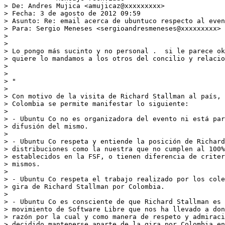
> De: Andres Mujica <amujicaz@xxxxxxxxx>

> Fecha: 3 de agosto de 2012 09:59

> Asunto: Re: email acerca de ubuntuco respecto al even
> Para: Sergio Meneses <sergioandresmeneses@xxxxxxxxx>

>

>

> Lo pongo más sucinto y no personal .  si le parece ok
> quiere lo mandamos a los otros del concilio y relacio
>

>

> "

>

> Con motivo de la visita de Richard Stallman al país, 
> Colombia se permite manifestar lo siguiente:

>

> - Ubuntu Co no es organizadora del evento ni está par
> difusión del mismo.

>

> - Ubuntu Co respeta y entiende la posición de Richard
> distribuciones como la nuestra que no cumplen al 100%
> establecidos en la FSF, o tienen diferencia de criter
> mismos.

>

> - Ubuntu Co respeta el trabajo realizado por los cole
> gira de Richard Stallman por Colombia.

>

> - Ubuntu Co es consciente de que Richard Stallman es 
> movimiento de Software Libre que nos ha llevado a don
> razón por la cual y como manera de respeto y admiraci
> decidido mantenerse aparte de la gira por Colombia en