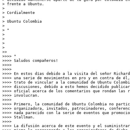
> frente a Ubuntu.

>

> Cordialmente

>

> Ubuntu Colombia

>

> "

>

>

>

>

>>

>>>> "

>>>> Saludos compañeros!

>>>>

>>>>

>>>> En estos días debido a la visita del señor Richard
>>>> una serie de movimientos en pro y en contra de él,
>>>> trato de vincular a la comunidad de Ubuntu Colombi
>>>> discusiones, debido a esto hemos decidido publicar
>>>> oficial acerca de los comentarios que rondan las r
>>>> involucran.

>>>>

>>>> Primero, la comunidad de Ubuntu Colombia no partic
>>>> organizadora, invitados, patrocinadores, conferenc
>>>> nada parecido con la serie de eventos que promocio
>>>> Stallman.

>>>>

>>>> La difusión acerca de este evento y el suministrar