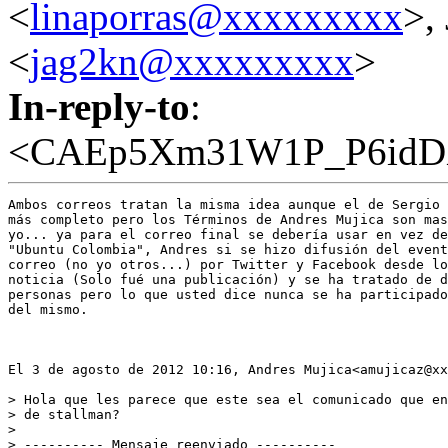
<
linaporras@xxxxxxxxx
>,
<
jag2kn@xxxxxxxxx
>
In-reply-to
:
<CAEp5Xm31W1P_P6idDX
Ambos correos tratan la misma idea aunque el de Sergio 
más completo pero los Términos de Andres Mujica son mas
yo... ya para el correo final se debería usar en vez de
"Ubuntu Colombia", Andres si se hizo difusión del event
correo (no yo otros...) por Twitter y Facebook desde lo
noticia (Solo fué una publicación) y se ha tratado de d
personas pero lo que usted dice nunca se ha participado
del mismo.

El 3 de agosto de 2012 10:16, Andres Mujica<amujicaz@xx
> Hola que les parece que este sea el comunicado que en
> de stallman?

>

> ---------- Mensaje reenviado ----------
