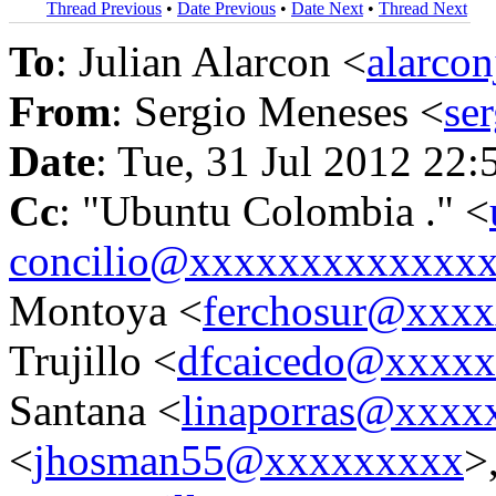
Thread Previous
•
Date Previous
•
Date Next
•
Thread Next
To
: Julian Alarcon <
alarco
From
: Sergio Meneses <
se
Date
: Tue, 31 Jul 2012 22:
Cc
: "Ubuntu Colombia ." <
concilio@xxxxxxxxxxxxx
Montoya <
ferchosur@xxx
Trujillo <
dfcaicedo@xxxx
Santana <
linaporras@xxxx
<
jhosman55@xxxxxxxxx
>