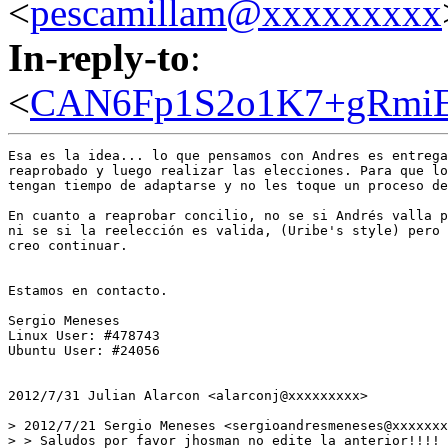
<
pescamillam@xxxxxxxxx
In-reply-to
:
<
CAN6Fp1S2o1K7+gRmiE
Esa es la idea... lo que pensamos con Andres es entrega
reaprobado y luego realizar las elecciones. Para que lo
tengan tiempo de adaptarse y no les toque un proceso de
En cuanto a reaprobar concilio, no se si Andrés valla p
ni se si la reelección es valida, (Uribe's style) pero 
creo continuar.

Estamos en contacto.

Sergio Meneses

Linux User: #478743

Ubuntu User: #24056

2012/7/31 Julian Alarcon <alarconj@xxxxxxxxx>

> 2012/7/21 Sergio Meneses <sergioandresmeneses@xxxxxxx
> > Saludos por favor jhosman no edite la anterior!!!! 