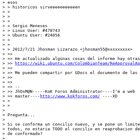
> esos

> > historicos sirveeeeeeeeeeen

> >

> >

> >

> > Sergio Meneses

> > Linux User: #478743

> > Ubuntu User: #24056

> >

> >

> > 2012/7/21 Jhosman Lizarazo <jhosman55@xxxxxxxxx>

> >>

> >> He actualizado algúnas cosas del informe hay otras
> >> 
https://wiki.ubuntu.com/ColombianTeam/ReApprovalAp
> >>

> >> Me pueden compartir por GDocs el documento de las 
> >>

> >>

> >> --

> >> JhOsM@N-----KoK Foros Administrator----I'm a web

> >> master----
http://www.kokforos.com/
 ----XD

> >

> >

>

> Pregunta...

>

> Si se conforma un concilio nuevo, y se pone un limite
> todos, no estaria TODO el concilio en reaprobacion de
> de conformado?

>
