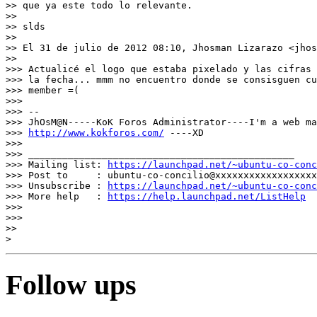
>> que ya este todo lo relevante.

>>

>> slds

>>

>> El 31 de julio de 2012 08:10, Jhosman Lizarazo <jhos
>>

>>> Actualicé el logo que estaba pixelado y las cifras 
>>> la fecha... mmm no encuentro donde se consisguen cu
>>> member =(

>>>

>>> --

>>> JhOsM@N-----KoK Foros Administrator----I'm a web ma
>>> 
http://www.kokforos.com/
 ----XD

>>>

>>> _______________________________________________

>>> Mailing list: 
https://launchpad.net/~ubuntu-co-conc
>>> Post to     : ubuntu-co-concilio@xxxxxxxxxxxxxxxxxx
>>> Unsubscribe : 
https://launchpad.net/~ubuntu-co-conc
>>> More help   : 
https://help.launchpad.net/ListHelp
>>>

>>>

>>

Follow ups