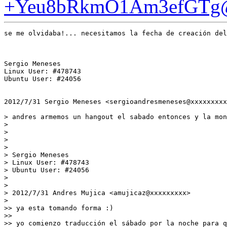
+Yeu8bRkmO1Am3efGTg@m
se me olvidaba!... necesitamos la fecha de creación del
Sergio Meneses

Linux User: #478743

Ubuntu User: #24056

2012/7/31 Sergio Meneses <sergioandresmeneses@xxxxxxxxx
> andres armemos un hangout el sabado entonces y la mon
>

>

>

>

> Sergio Meneses

> Linux User: #478743

> Ubuntu User: #24056

>

>

> 2012/7/31 Andres Mujica <amujicaz@xxxxxxxxx>

>

>> ya esta tomando forma :)

>>

>> yo comienzo traducción el sábado por la noche para q