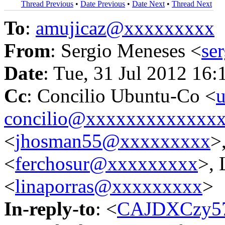
Thread Previous
•
Date Previous
•
Date Next
•
Thread Next
To
:
amujicaz@xxxxxxxxx
From
: Sergio Meneses <
se
Date
: Tue, 31 Jul 2012 16:
Cc
: Concilio Ubuntu-Co <
u
concilio@xxxxxxxxxxxxx
<
jhosman55@xxxxxxxxx
>
<
ferchosur@xxxxxxxxx
>, 
<
linaporras@xxxxxxxxx
>
In-reply-to
: <
CAJDXCzy5