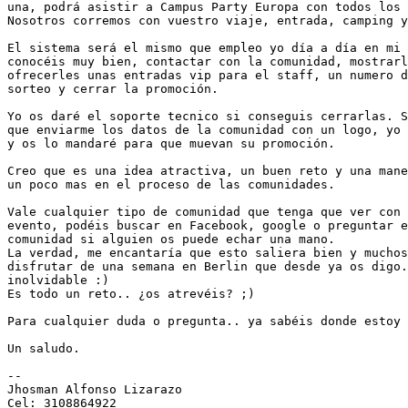
una, podrá asistir a Campus Party Europa con todos los 
Nosotros corremos con vuestro viaje, entrada, camping y
El sistema será el mismo que empleo yo día a día en mi 
conocéis muy bien, contactar con la comunidad, mostrarl
ofrecerles unas entradas vip para el staff, un numero d
sorteo y cerrar la promoción.

Yo os daré el soporte tecnico si conseguis cerrarlas. S
que enviarme los datos de la comunidad con un logo, yo 
y os lo mandaré para que muevan su promoción.

Creo que es una idea atractiva, un buen reto y una mane
un poco mas en el proceso de las comunidades.

Vale cualquier tipo de comunidad que tenga que ver con 
evento, podéis buscar en Facebook, google o preguntar e
comunidad si alguien os puede echar una mano.

La verdad, me encantaría que esto saliera bien y muchos
disfrutar de una semana en Berlin que desde ya os digo.
inolvidable :)

Es todo un reto.. ¿os atrevéis? ;)

Para cualquier duda o pregunta.. ya sabéis donde estoy 
Un saludo.

-- 

Jhosman Alfonso Lizarazo

Cel: 3108864922
