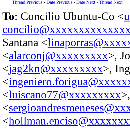
Thread Previous
•
Date Previous
•
Date Next
•
Thread Next
To
: Concilio Ubuntu-Co <
u
concilio@xxxxxxxxxxxxx
Santana <
linaporras@xxxx
<
alarconj@xxxxxxxxx
>, J
<
jag2kn@xxxxxxxxx
>, In
<
ingeniero.forigua@xxxxx
<
luiscano77@xxxxxxxxx
>
<
sergioandresmeneses@xx
<
hollman.enciso@xxxxxxx