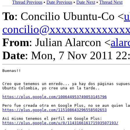
Thread Previous
•
Date Previous
•
Date Next
•
Thread Next
To
: Concilio Ubuntu-Co <
u
concilio@xxxxxxxxxxxxx
From
: Julian Alarcon <
ala
Date
: Mon, 7 Nov 2011 22
Buenas!!

Creo que tenemos un enredo... ya hay dos páginas supues
Ubuntu Colombia, yo cree una en la tarde..

https://plus.google.com/100644953749053145796
https://plus.google.com/115108643296558502653
https://plus.google.com/u/0/114316616171593507193/