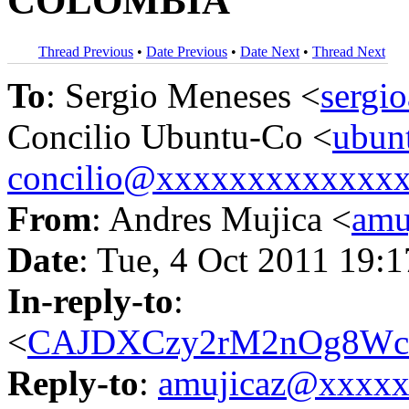
COLOMBIA
Thread Previous
•
Date Previous
•
Date Next
•
Thread Next
To
: Sergio Meneses <
sergi
Concilio Ubuntu-Co <
ubun
concilio@xxxxxxxxxxxxx
From
: Andres Mujica <
amu
Date
: Tue, 4 Oct 2011 19:
In-reply-to
:
<
CAJDXCzy2rM2nOg8WcX
Reply-to
:
amujicaz@xxxx