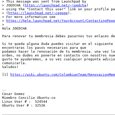
> This message was sent from Launchpad by

> JOEDCHA (
https://launchpad.net/~joedcha
)

> using the "Contact this user" link on your profile pa
> (
https://launchpad.net/~cegope
).

> For more information see

> 
https://help.launchpad.net/YourAccount/ContactingPeop
>

Hola JOEDCHA

Para renovar tu membresia debes pasarnos tus enlaces de
Si te queda alguna duda puedes visitar en el siguiente 
encontraras los pasos necesarios para que

podamos hacer la renovación de tu membresia. una vez lo
orden, no dudes en ponerte en contacto con nosotros nue
gusto te ayudaremos, a su vez cualquier pregunta adicio
comunicarla.

Saludos!

[1] 
https://wiki.ubuntu.com/ColombianTeam/RenovacionMem
-- 

Cesar Gomez

Miembro Concilio Ubuntu-co

Linux User # :  524544

Ubuntu User # : 32526
