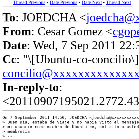
Thread Previous
•
Date Previous
•
Date Next
•
Thread Next
To
: JOEDCHA <
joedcha@
From
: Cesar Gomez <
cgop
Date
: Wed, 7 Sep 2011 22:
Cc
: "\[Ubuntu-co-concilio\]
concilio@xxxxxxxxxxxxx
In-reply-to
:
<20110907195021.2772.43
On 7 September 2011 14:50, JOEDCHA <joedcha@xxxxxxxxxxx
> Buen Día, estaba de viaje y no habia visto el mensaje
> mi usuario como miebro de Ubuntu-co, solicito a usted
> membresia

> --
