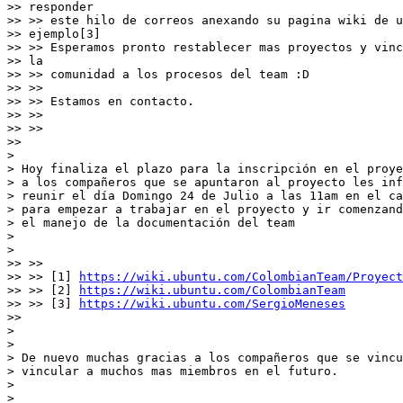
>> responder

>> >> este hilo de correos anexando su pagina wiki de u
>> ejemplo[3]

>> >> Esperamos pronto restablecer mas proyectos y vinc
>> la

>> >> comunidad a los procesos del team :D

>> >>

>> >> Estamos en contacto.

>> >>

>> >>

>>

>

> Hoy finaliza el plazo para la inscripción en el proye
> a los compañeros que se apuntaron al proyecto les inf
> reunir el día Domingo 24 de Julio a las 11am en el ca
> para empezar a trabajar en el proyecto y ir comenzand
> el manejo de la documentación del team

>

>

>> >>

>> >> [1] 
https://wiki.ubuntu.com/ColombianTeam/Proyect
>> >> [2] 
https://wiki.ubuntu.com/ColombianTeam
>> >> [3] 
https://wiki.ubuntu.com/SergioMeneses
>>

>

>

> De nuevo muchas gracias a los compañeros que se vincu
> vincular a muchos mas miembros en el futuro.

>

>
