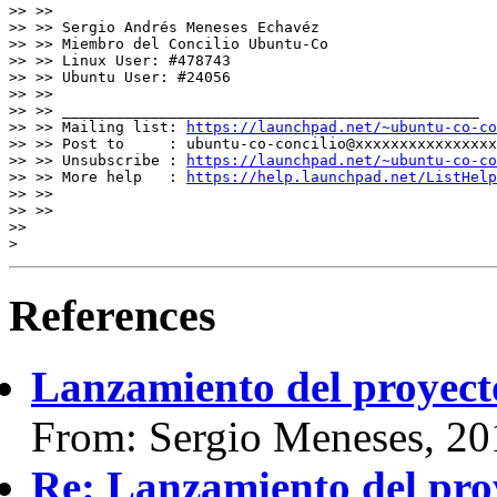
>> >>

>> >> Sergio Andrés Meneses Echavéz

>> >> Miembro del Concilio Ubuntu-Co

>> >> Linux User: #478743

>> >> Ubuntu User: #24056

>> >>

>> >> _______________________________________________

>> >> Mailing list: 
https://launchpad.net/~ubuntu-co-co
>> >> Post to     : ubuntu-co-concilio@xxxxxxxxxxxxxxxx
>> >> Unsubscribe : 
https://launchpad.net/~ubuntu-co-co
>> >> More help   : 
https://help.launchpad.net/ListHelp
>> >>

>> >>

>>

References
Lanzamiento del proyect
From: Sergio Meneses, 20
Re: Lanzamiento del pro