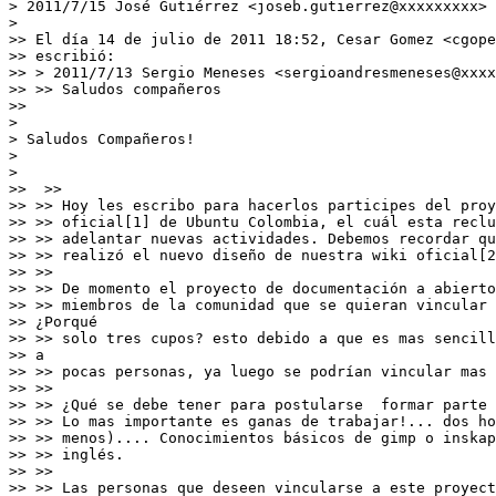
> 2011/7/15 José Gutiérrez <joseb.gutierrez@xxxxxxxxx>

>

>> El día 14 de julio de 2011 18:52, Cesar Gomez <cgope
>> escribió:

>> > 2011/7/13 Sergio Meneses <sergioandresmeneses@xxxx
>> >> Saludos compañeros

>>

>

> Saludos Compañeros!

>

>

>>  >>

>> >> Hoy les escribo para hacerlos participes del proy
>> >> oficial[1] de Ubuntu Colombia, el cuál esta reclu
>> >> adelantar nuevas actividades. Debemos recordar qu
>> >> realizó el nuevo diseño de nuestra wiki oficial[2
>> >>

>> >> De momento el proyecto de documentación a abierto
>> >> miembros de la comunidad que se quieran vincular 
>> ¿Porqué

>> >> solo tres cupos? esto debido a que es mas sencill
>> a

>> >> pocas personas, ya luego se podrían vincular mas 
>> >>

>> >> ¿Qué se debe tener para postularse  formar parte 
>> >> Lo mas importante es ganas de trabajar!... dos ho
>> >> menos).... Conocimientos básicos de gimp o inskap
>> >> inglés.

>> >>

>> >> Las personas que deseen vincularse a este proyect