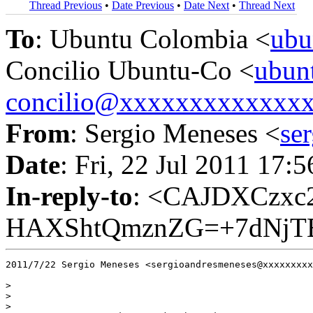
Thread Previous
•
Date Previous
•
Date Next
•
Thread Next
To
: Ubuntu Colombia <
ubu
Concilio Ubuntu-Co <
ubun
concilio@xxxxxxxxxxxxx
From
: Sergio Meneses <
se
Date
: Fri, 22 Jul 2011 17:
In-reply-to
: <CAJDXCzxc
HAXShtQmznZG=+7dNjTB
2011/7/22 Sergio Meneses <sergioandresmeneses@xxxxxxxxx
>

>

>
