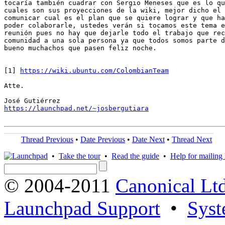
tocaría también cuadrar con Sergio Meneses que es lo qu
cuales son sus proyecciones de la wiki, mejor dicho el 
comunicar cual es el plan que se quiere lograr y que ha
poder colaborarle, ustedes verán si tocamos este tema e
reunión pues no hay que dejarle todo el trabajo que rec
comunidad a una sola persona ya que todos somos parte d
bueno muchachos que pasen feliz noche.

[1] 
https://wiki.ubuntu.com/ColombianTeam
Atte.

https://launchpad.net/~josbergutiara
Thread Previous
•
Date Previous
•
Date Next
•
Thread Next
•
Take the tour
•
Read the guide
•
Help for mailing l
© 2004-2011
Canonical Ltd
Launchpad Support
•
Syst