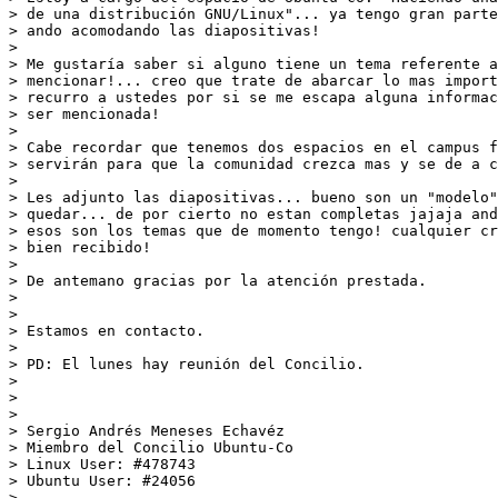
> de una distribución GNU/Linux"... ya tengo gran parte
> ando acomodando las diapositivas!

>

> Me gustaría saber si alguno tiene un tema referente a
> mencionar!... creo que trate de abarcar lo mas import
> recurro a ustedes por si se me escapa alguna informac
> ser mencionada!

>

> Cabe recordar que tenemos dos espacios en el campus f
> servirán para que la comunidad crezca mas y se de a c
>

> Les adjunto las diapositivas... bueno son un "modelo"
> quedar... de por cierto no estan completas jajaja and
> esos son los temas que de momento tengo! cualquier cr
> bien recibido!

>

> De antemano gracias por la atención prestada.

>

>

> Estamos en contacto.

>

> PD: El lunes hay reunión del Concilio.

>

>

>

> Sergio Andrés Meneses Echavéz

> Miembro del Concilio Ubuntu-Co

> Linux User: #478743

> Ubuntu User: #24056

>
