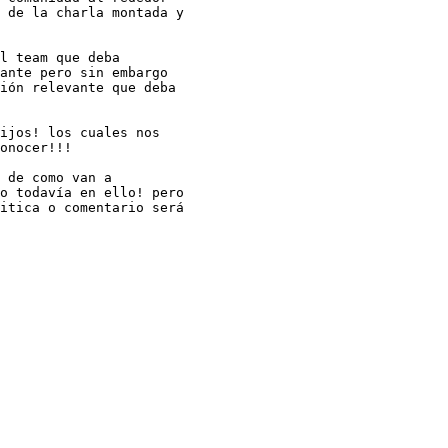
 de la charla montada y

l team que deba

ante pero sin embargo

ión relevante que deba

ijos! los cuales nos

onocer!!!

 de como van a

o todavía en ello! pero

itica o comentario será
