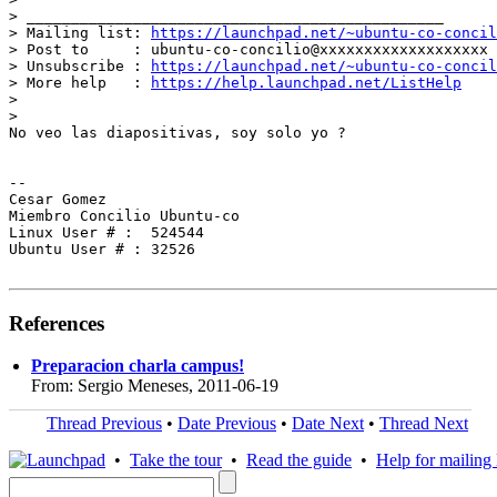
> _______________________________________________

> Mailing list: 
https://launchpad.net/~ubuntu-co-concil
> Post to     : ubuntu-co-concilio@xxxxxxxxxxxxxxxxxxx

> Unsubscribe : 
https://launchpad.net/~ubuntu-co-concil
> More help   : 
https://help.launchpad.net/ListHelp
>

>

No veo las diapositivas, soy solo yo ?

-- 

Cesar Gomez

Miembro Concilio Ubuntu-co

Linux User # :  524544

Ubuntu User # : 32526

References
Preparacion charla campus!
From: Sergio Meneses, 2011-06-19
Thread Previous
•
Date Previous
•
Date Next
•
Thread Next
•
Take the tour
•
Read the guide
•
Help for mailing l