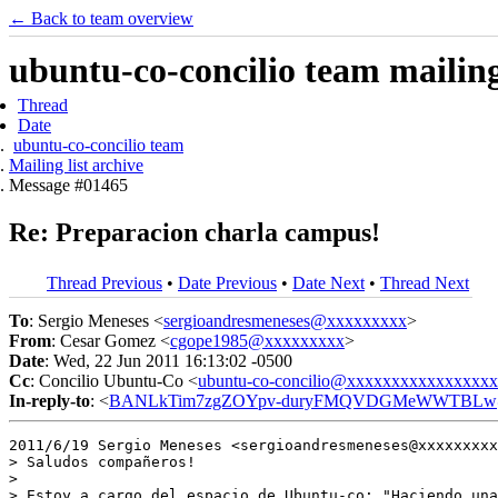
← Back to team overview
ubuntu-co-concilio team mailing 
Thread
Date
ubuntu-co-concilio team
Mailing list archive
Message #01465
Re: Preparacion charla campus!
Thread Previous
•
Date Previous
•
Date Next
•
Thread Next
To
: Sergio Meneses <
sergioandresmeneses@xxxxxxxxx
>
From
: Cesar Gomez <
cgope1985@xxxxxxxxx
>
Date
: Wed, 22 Jun 2011 16:13:02 -0500
Cc
: Concilio Ubuntu-Co <
ubuntu-co-concilio@xxxxxxxxxxxxxxxx
In-reply-to
: <
BANLkTim7zgZOYpv-duryFMQVDGMeWWTBLw@m
2011/6/19 Sergio Meneses <sergioandresmeneses@xxxxxxxxx
> Saludos compañeros!

>

> Estoy a cargo del espacio de Ubuntu-co: "Haciendo una