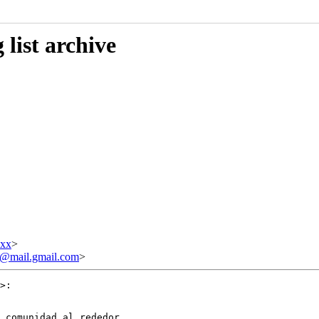
list archive
xxx
>
ail.gmail.com
>
>:

 comunidad al rededor
