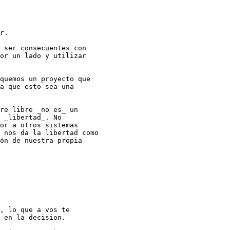
r.

 ser consecuentes con

or un lado y utilizar

quemos un proyecto que

a que esto sea una

re libre _no es_ un

 _libertad_. No

or a otros sistemas

 nos da la libertad como

ón de nuestra propia

, lo que a vos te

 en la decision.
