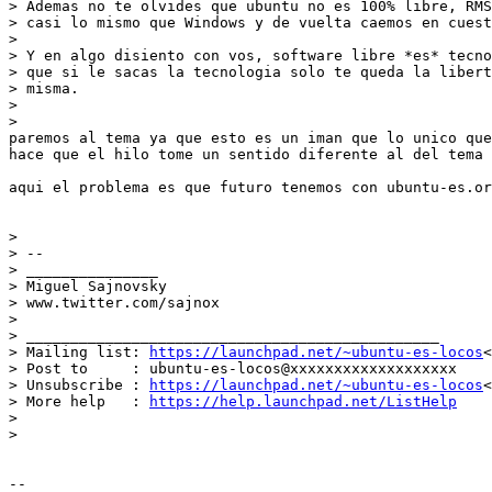
> Ademas no te olvides que ubuntu no es 100% libre, RMS
> casi lo mismo que Windows y de vuelta caemos en cuest
>

> Y en algo disiento con vos, software libre *es* tecno
> que si le sacas la tecnologia solo te queda la libert
> misma.

>

>

paremos al tema ya que esto es un iman que lo unico que
hace que el hilo tome un sentido diferente al del tema 
aqui el problema es que futuro tenemos con ubuntu-es.or
>

> --

> _______________

> Miguel Sajnovsky

> www.twitter.com/sajnox

>

> _______________________________________________

> Mailing list: 
https://launchpad.net/~ubuntu-es-locos
<
> Post to     : ubuntu-es-locos@xxxxxxxxxxxxxxxxxxx

> Unsubscribe : 
https://launchpad.net/~ubuntu-es-locos
<
> More help   : 
https://help.launchpad.net/ListHelp
>

>

-- 
