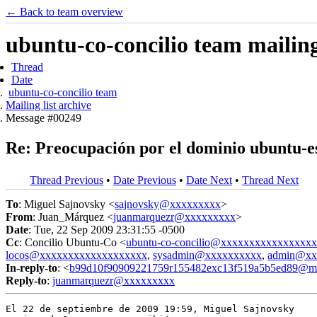
← Back to team overview
ubuntu-co-concilio team mailing 
Thread
Date
ubuntu-co-concilio team
Mailing list archive
Message #00249
Re: Preocupación por el dominio ubuntu-e
Thread Previous
•
Date Previous
•
Date Next
•
Thread Next
To
: Miguel Sajnovsky <
sajnovsky@xxxxxxxxx
>
From
: Juan_Márquez <
juanmarquezr@xxxxxxxxx
>
Date
: Tue, 22 Sep 2009 23:31:55 -0500
Cc
: Concilio Ubuntu-Co <
ubuntu-co-concilio@xxxxxxxxxxxxxxxx
locos@xxxxxxxxxxxxxxxxxxx
,
sysadmin@xxxxxxxxxx
,
admin@xx
In-reply-to
: <
b99d10f90909221759r155482exc13f519a5b5ed89@ma
Reply-to
:
juanmarquezr@xxxxxxxxx
El 22 de septiembre de 2009 19:59, Miguel Sajnovsky
