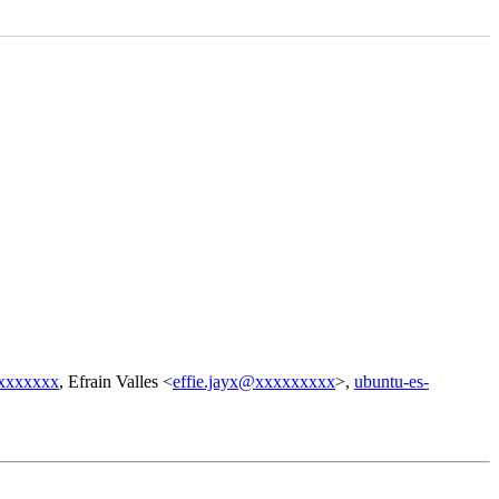
xxxxxxx
, Efrain Valles <
effie.jayx@xxxxxxxxx
>,
ubuntu-es-