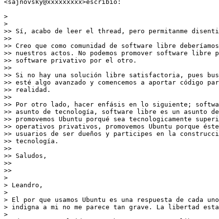
<sajnovsky@xxxxxxxxx>escribió:

>

>

>> Sí, acabo de leer el thread, pero permitanme disenti
>>

>> Creo que como comunidad de software libre deberíamos
>> nuestros actos. No podemos promover software libre p
>> software privativo por el otro.

>>

>> Si no hay una solución libre satisfactoria, pues bus
>> esté algo avanzado y comencemos a aportar código par
>> realidad.

>>

>> Por otro lado, hacer enfásis en lo siguiente; softwa
>> asunto de tecnología, software libre es un asunto de
>> promovemos Ubuntu porqué sea tecnologicamente superi
>> operativos privativos, promovemos Ubuntu porque éste
>> usuarios de ser dueños y participes en la construcci
>> tecnología.

>>

>> Saludos,

>>

>>

>

> Leandro,

>

> El por que usamos Ubuntu es una respuesta de cada uno
> indigna a mi no me parece tan grave. La libertad esta
>
