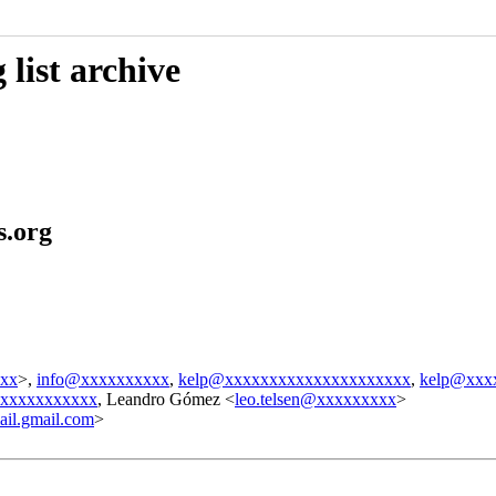
list archive
s.org
xxx
>,
info@xxxxxxxxxx
,
kelp@xxxxxxxxxxxxxxxxxxxxx
,
kelp@xxx
xxxxxxxxxxx
, Leandro Gómez <
leo.telsen@xxxxxxxxx
>
il.gmail.com
>