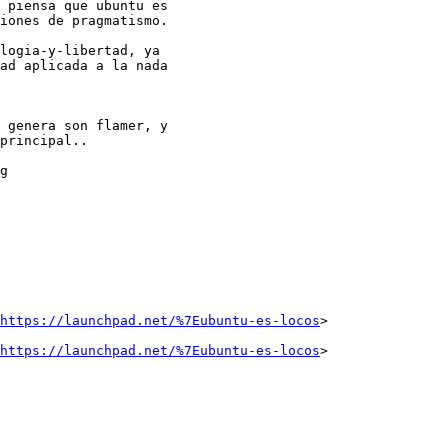
 piensa que ubuntu es

iones de pragmatismo.

logia-y-libertad, ya

ad aplicada a la nada

 genera son flamer, y

principal..

g

https://launchpad.net/%7Eubuntu-es-locos
>

https://launchpad.net/%7Eubuntu-es-locos
>
