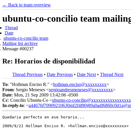
← Back to team overview
ubuntu-co-concilio team mailing 
Thread
Date
ubuntu-co-concilio team
Mailing list archive
Message #00237
Re: Horarios de disponibilidad
Thread Previous
•
Date Previous
•
Date Next
•
Thread Next
To
: "Hollman Enciso R." <
hollman.enciso@xxxxxxxxx
>
From
: Sergio Meneses <
sergioandresmeneses@xxxxxxxxx
>
Date
: Mon, 21 Sep 2009 13:42:06 -0500
Cc
: Concilio Ubuntu-Co <
ubuntu-co-concilio@xxxxxxxxxxxxxxxx
In-reply-to
: <
a44676f70909210630mf2f4f80j89a0adf6860c0d1a@ma
Quedaria perfecto en ese horario...

2009/9/21 Hollman Enciso R. <hollman.enciso@xxxxxxxxx>
