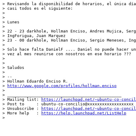
> Revisando la disponibilidad de horarios, el única día
> casi todos es el siguiente:

>

>

> Lunes

>

> 22 - 23 darkhole, Hollman Enciso, Andres Mujica, Serg
> IngForigua, Juan Marquez

> 23 - 00 darkhole, Hollman Enciso, Sergio Meneses, Ing
>

> Solo hace falta DanielF .... Daniel no puede hacer un
> vez al mes reunirse con nosotros en ese horario ???

>

>

> Saludos

>

> --

> Hollman Eduardo Enciso R.

> 
http://www.google.com/profiles/hollman.enciso
>

> _______________________________________________

> Mailing list: 
https://launchpad.net/~ubuntu-co-concil
> Post to     : ubuntu-co-concilio@xxxxxxxxxxxxxxxxxxx

> Unsubscribe : 
https://launchpad.net/~ubuntu-co-concil
> More help   : 
https://help.launchpad.net/ListHelp
>

-- 
