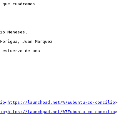
 que cuadramos

io Meneses,

Forigua, Juan Marquez

 esfuerzo de una

io
<
https://launchpad.net/%7Eubuntu-co-concilio
>

io
<
https://launchpad.net/%7Eubuntu-co-concilio
>
