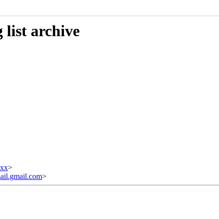
list archive
xxx
>
il.gmail.com
>