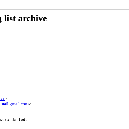
list archive
xxx
>
ail.gmail.com
>
será de todo.
