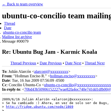
← Back to team overview
ubuntu-co-concilio team mailing 
Thread
Date
ubuntu-co-concilio team
Mailing list archive
Message #00079
Re: Ubuntu Bug Jam - Karmic Koala
Thread Previous
•
Date Previous
•
Date Next
•
Thread Next
To
: Julián Alarcón <
alarconj@xxxxxxxxx
>
From
: "Hollman Enciso R." <
hollman.enciso@xxxxxxxxx
>
Date
: Tue, 16 Jun 2009 07:56:09 -0500
Cc
: Concilio Ubuntu-Co <
ubuntu-co-concilio@xxxxxxxxxxxxxxxx
In-reply-to
: <
70bd43b50906152227wae82fa4oc740e741dd1dfb00@m
2009/6/16 Julián Alarcón <alarconj@xxxxxxxxx>:

> Se ha cambiado :) Ahora, en vez de solo ser de Bugs, 
> 
http://fridge.ubuntu.com/node/1869
>
