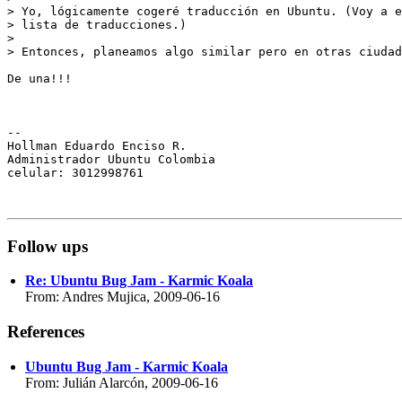
> Yo, lógicamente cogeré traducción en Ubuntu. (Voy a e
> lista de traducciones.)

>

> Entonces, planeamos algo similar pero en otras ciudad
De una!!!

-- 

Hollman Eduardo Enciso R.

Administrador Ubuntu Colombia

celular: 3012998761

Follow ups
Re: Ubuntu Bug Jam - Karmic Koala
From: Andres Mujica, 2009-06-16
References
Ubuntu Bug Jam - Karmic Koala
From: Julián Alarcón, 2009-06-16