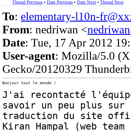
Thread Previous
•
Date Previous
•
Date Next
•
Thread Next
To
:
elementary-l10n-fr@x
From
: nedriwan <
nedriwa
Date
: Tue, 17 Apr 2012 19
User-agent
: Mozilla/5.0 (X
Gecko/20120329 Thunderbi
Bonjour tout le monde !

J'ai recontacté l'équip
savoir un peu plus sur
traduction du site offi
Kiran Hampal (web team 