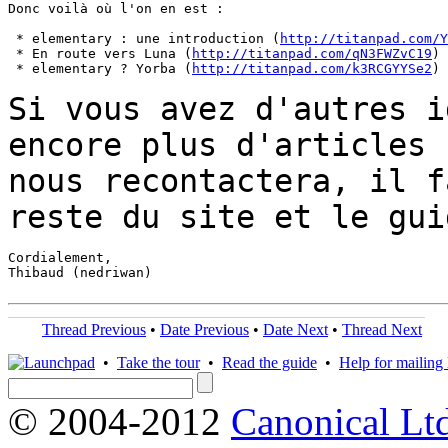
Donc voilà où l'on en est :

 * elementary : une introduction (
http://titanpad.com/Y
 * En route vers Luna (
http://titanpad.com/qN3FWZvC19
)

 * elementary ? Yorba (
http://titanpad.com/k3RCGYYSe2
)

Si vous avez d'autres i
encore plus d'articles
nous recontactera, il f
reste du site et le gui
Cordialement,

Thibaud (nedriwan)

Thread Previous
•
Date Previous
•
Date Next
•
Thread Next
•
Take the tour
•
Read the guide
•
Help for mailing l
© 2004-2012
Canonical Lt