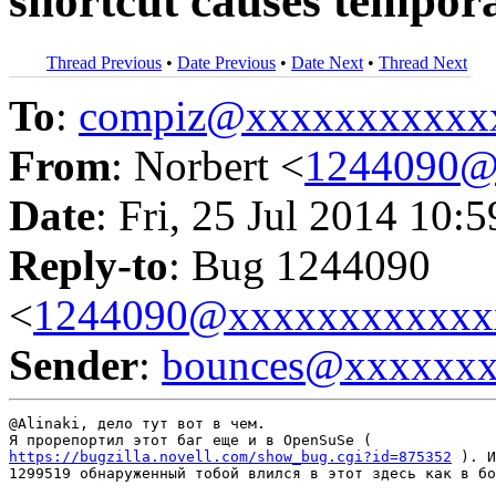
shortcut causes tempora
Thread Previous
•
Date Previous
•
Date Next
•
Thread Next
To
:
compiz@xxxxxxxxxxx
From
: Norbert <
1244090@
Date
: Fri, 25 Jul 2014 10:
Reply-to
: Bug 1244090
<
1244090@xxxxxxxxxxxx
Sender
:
bounces@xxxxxx
@Alinaki, дело тут вот в чем.

https://bugzilla.novell.com/show_bug.cgi?id=875352
 ). И
1299519 обнаруженный тобой влился в этот здесь как в бо