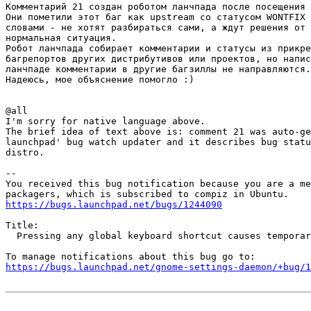
Комментарий 21 создан роботом ланчпада после посещения 
Они пометили этот баг как upstream со статусом WONTFIX 
словами - не хотят разбираться сами, а ждут решения от 
нормальная ситуация.

Робот ланчпада собирает комментарии и статусы из прикре
багрепортов других дистрибутивов или проектов, но напис
ланчпаде комментарии в другие багзиллы не направляются.

Надеюсь, мое объяснение помогло :)

@all

I'm sorry for native language above.

The brief idea of text above is: comment 21 was auto-ge
launchpad' bug watch updater and it describes bug statu
distro.

-- 

You received this bug notification because you are a me
https://bugs.launchpad.net/bugs/1244090
Title:

  Pressing any global keyboard shortcut causes temporar
https://bugs.launchpad.net/gnome-settings-daemon/+bug/1